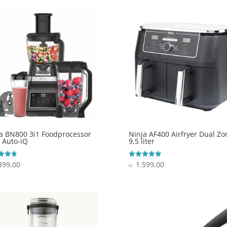
a BN800 3i1 Foodprocessor
Ninja AF400 Airfryer Dual Zo
 Auto-iQ
9,5 liter
399,00
1.599,00
ret
Vurderet
kr.
5
 5
ud af 5