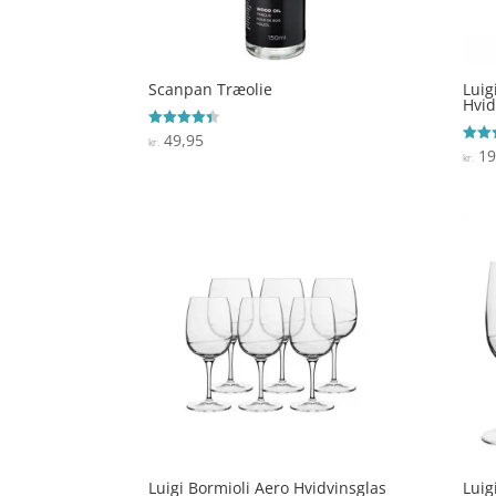
Scanpan Træolie
Luig
Hvid
49,95
Vurderet
kr.
4.4
19
Vurde
kr.
ud af 5
3.8
ud af
Luigi Bormioli Aero Hvidvinsglas
Luig