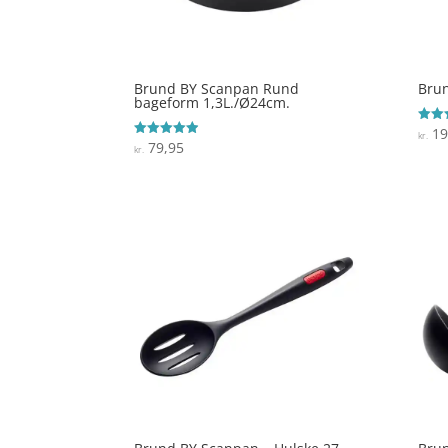
Brund BY Scanpan Rund
Brun
bageform 1,3L./Ø24cm.
19
Vurde
kr.
4.6
79,95
Vurderet
kr.
ud af
4.9
ud af 5