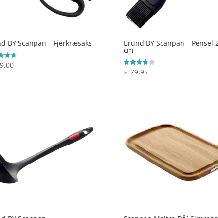
d BY Scanpan – Fjerkræsaks
Brund BY Scanpan – Pensel 
cm
9,00
ret
79,95
Vurderet
kr.
 5
3.8
ud af 5