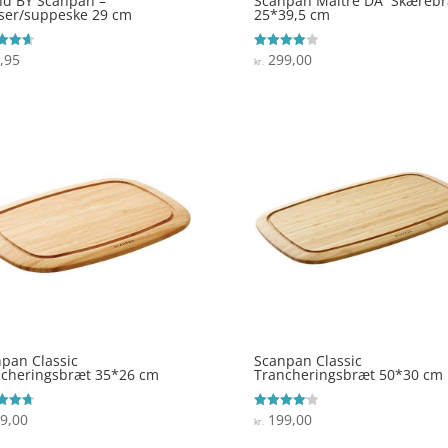
nd BY Scanpan –
Scanpan Maitre DÂ´ Skæreb
ser/suppeske 29 cm
25*39,5 cm
,95
299,00
ret
Vurderet
kr.
4
 5
ud af 5
pan Classic
Scanpan Classic
ncheringsbræt 35*26 cm
Trancheringsbræt 50*30 cm
9,00
199,00
ret
Vurderet
kr.
4.1
 5
ud af 5