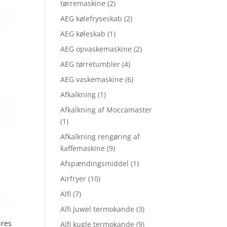
tørremaskine
(2)
AEG kølefryseskab
(2)
AEG køleskab
(1)
AEG opvaskemaskine
(2)
AEG tørretumbler
(4)
AEG vaskemaskine
(6)
Afkalkning
(1)
Afkalkning af Moccamaster
(1)
Afkalkning rengøring af
kaffemaskine
(9)
Afspændingsmiddel
(1)
Airfryer
(10)
Alfi
(7)
Alfi Juwel termokande
(3)
ures
Alfi kugle termokande
(9)