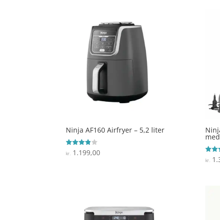
Ninja AF160 Airfryer – 5,2 liter
Ninj
med
1.199,00
Vurderet
kr.
3.8
1.
Vurde
kr.
ud af 5
4.7
ud af