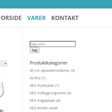
FORSIDE
VARER
KONTAKT
Søg
efter:
Søg
Produktkategorier
45 cm opvaskemaskiner
(3)
Actifry
(1)
AEG Fryseskab
(1)
AEG indbygningsovne
(6)
AEG Kogeplade
(4)
AEG kombi vaske