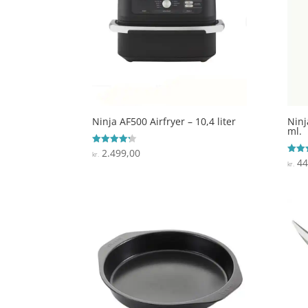
Ninja AF500 Airfryer – 10,4 liter
Ninj
ml.
2.499,00
Vurderet
kr.
4.2
44
Vurde
kr.
ud af 5
3.9
ud af