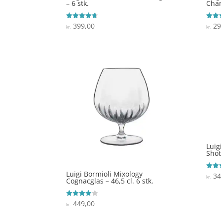
– 6 stk.
Cham
399,00
29
Vurderet
Vurde
kr.
kr.
4.7
4.5
ud af 5
ud af
Luig
Shot
Luigi Bormioli Mixology
34
Vurde
kr.
Cognacglas – 46,5 cl. 6 stk.
3.6
ud af
449,00
Vurderet
kr.
4
ud af 5