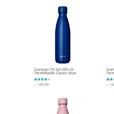
Scanpan TO GO 500 ml
Sca
Termoflaske Classic blue
Term
169,00
16
Vurderet
Vurde
kr.
kr.
4.2
4.3
ud af 5
ud af