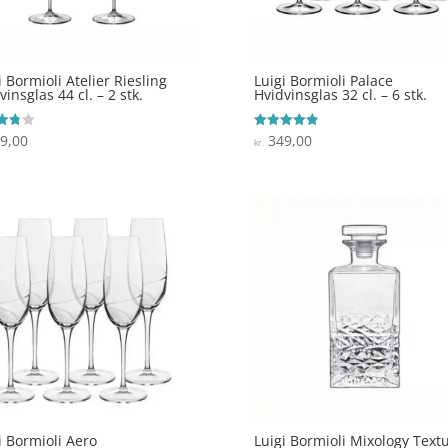
i Bormioli Atelier Riesling
Luigi Bormioli Palace
vinsglas 44 cl. – 2 stk.
Hvidvinsglas 32 cl. – 6 stk.
9,00
349,00
ret
Vurderet
kr.
4.9
 5
ud af 5
i Bormioli Aero
Luigi Bormioli Mixology Text