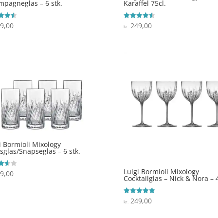
pagneglas – 6 stk.
Karaffel 75cl.
9,00
249,00
ret
Vurderet
kr.
4.6
 5
ud af 5
i Bormioli Mixology
sglas/Snapseglas – 6 stk.
Luigi Bormioli Mixology
9,00
ret
Cocktailglas – Nick & Nora – 4
 5
249,00
Vurderet
kr.
5
ud af 5