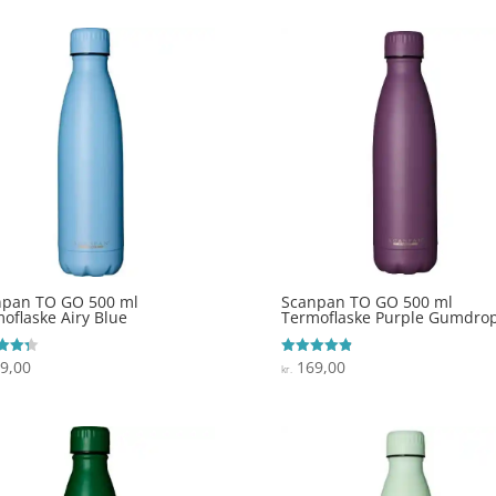
npan TO GO 500 ml
Scanpan TO GO 500 ml
oflaske Airy Blue
Termoflaske Purple Gumdro
9,00
169,00
ret
Vurderet
kr.
4.9
 5
ud af 5