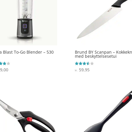
a Blast To-Go Blender – 530
Brund BY Scanpan – Kokkekn
med beskyttelsesetui
9,00
59,95
ret
Vurderet
kr.
3.6
 5
ud af 5