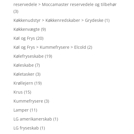
reservedele > Moccamaster reservedele og tilbehør
(3)
Køkkenudstyr > Køkkenredskaber > Grydeske
(1)
Køkkenvægte
(9)
Køl og Frys
(20)
Køl og Frys > Kummefrysere > Elcold
(2)
Kølefryseskabe
(19)
Køleskabe
(7)
Køletasker
(3)
Krøllejern
(19)
Krus
(15)
Kummefrysere
(3)
Lamper
(11)
LG amerikanerskab
(1)
LG fryseskab
(1)