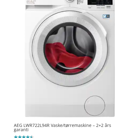
AEG LWR722L94R Vaske/tørremaskine – 2+2 års
garanti