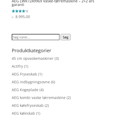
AEG LWR7249969 Vaske-tørremaskine – 2+2 års
garanti
8.995,00
Vurderet
kr.
4.2
ud af 5
Søg
Søg
efter:
Produktkategorier
45 cm opvaskemaskiner
(3)
Actifry
(1)
AEG Fryseskab
(1)
AEG indbygningsovne
(6)
AEG Kogeplade
(4)
AEG kombi vaske tørremaskine
(2)
AEG kølefryseskab
(2)
AEG køleskab
(1)