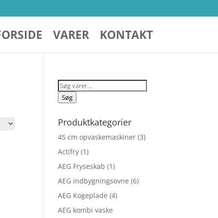
FORSIDE
VARER
KONTAKT
Søg
efter:
Søg
Produktkategorier
45 cm opvaskemaskiner
(3)
Actifry
(1)
AEG Fryseskab
(1)
AEG indbygningsovne
(6)
AEG Kogeplade
(4)
AEG kombi vaske