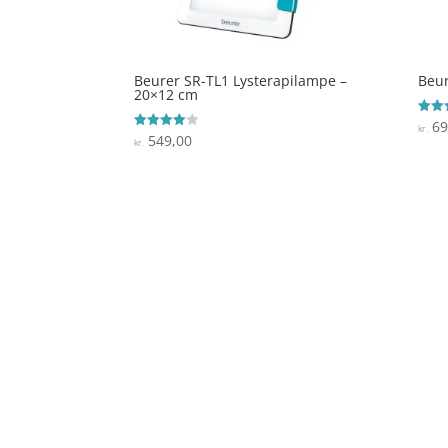
Beurer SR-TL1 Lysterapilampe –
Beur
20×12 cm
69
Vurde
kr.
4.1
549,00
Vurderet
kr.
ud af
4
ud af 5