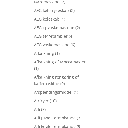
tørremaskine
(2)
AEG kølefryseskab
(2)
AEG køleskab
(1)
AEG opvaskemaskine
(2)
AEG tørretumbler
(4)
AEG vaskemaskine
(6)
Afkalkning
(1)
Afkalkning af Moccamaster
(1)
Afkalkning rengøring af
kaffemaskine
(9)
Afspændingsmiddel
(1)
Airfryer
(10)
Alfi
(7)
Alfi Juwel termokande
(3)
Alfi kugle termokande
(9)