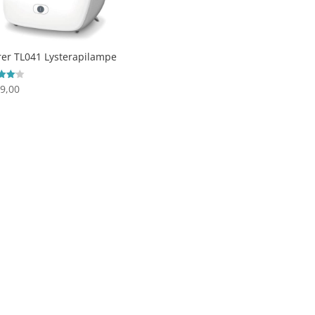
er TL041 Lysterapilampe
9,00
ret
 5