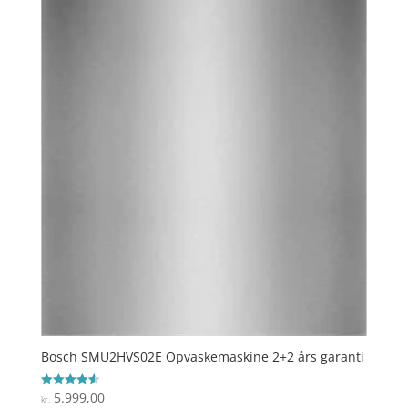
Bosch SMU2HVS02E Opvaskemaskine 2+2 års garanti
5.999,00
Vurderet
kr.
4.6