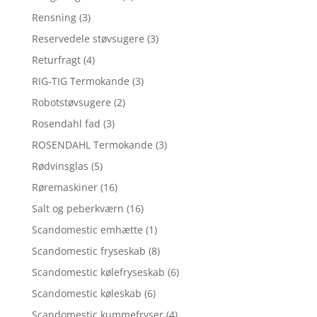
Rensning
(3)
Reservedele støvsugere
(3)
Returfragt
(4)
RIG-TIG Termokande
(3)
Robotstøvsugere
(2)
Rosendahl fad
(3)
ROSENDAHL Termokande
(3)
Rødvinsglas
(5)
Røremaskiner
(16)
Salt og peberkværn
(16)
Scandomestic emhætte
(1)
Scandomestic fryseskab
(8)
Scandomestic kølefryseskab
(6)
Scandomestic køleskab
(6)
Scandomestic kummefryser
(4)