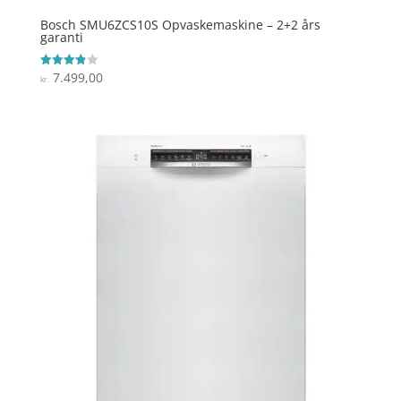
Bosch SMU6ZCS10S Opvaskemaskine – 2+2 års
garanti
7.499,00
Vurderet
kr.
3.9
ud af 5