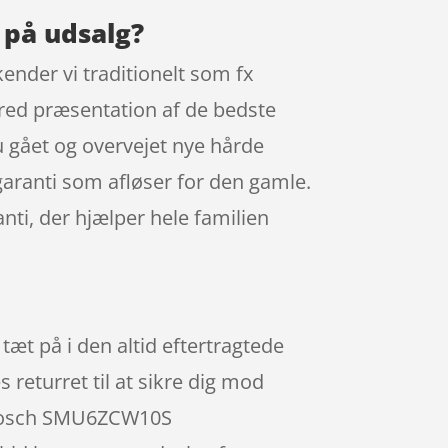
 på udsalg?
kender vi traditionelt som fx
bred præsentation af de bedste
 gået og overvejet nye hårde
ranti som afløser for den gamle.
ti, der hjælper hele familien
æt på i den altid eftertragtede
 returret til at sikre dig mod
n Bosch SMU6ZCW10S