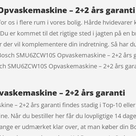
pvaskemaskine – 2+2 års garanti
for os i flere rum i vores bolig. Hårde hvidevarer 
u er kommet til det rigtige sted i jagten på en 
der vil komplementere din indretning. Så har du
s Bosch SMU6ZCW10S Opvaskemaskine – 2+2 års ga
Bosch SMU6ZCW10S Opvaskemaskine – 2+2 års garan
skemaskine – 2+2 års garanti
 2+2 års garanti findes stadig i Top-10 eller t
 Når du bestiller her får du lovpligtige 14 dages
. Mange er udmærket klar over, at man køber di