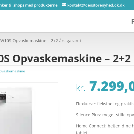
inker til shops med produkterne
kontakt@denstorenyhed.dk.dk
W10S Opvaskemaskine – 2+2 års garanti
 Opvaskemaskine – 2+2 å
pvaskemaskine
7.299,
kr.
Flexkurve: fleksibel og praktis
Silence Plus: meget stille op
Home Connect: betjen dine hv
tablet