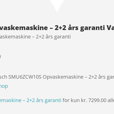
3.7
ud
af 5
baseret
på
skemaskine – 2+2 års garanti V
kundebed
ømmels
kemaskine – 2+2 års garanti
er
0
Bosch SMU6ZCW10S Opvaskemaskine – 2+2 års garan
shop
askine – 2+2 års garanti
for kun kr. 7299.00
al