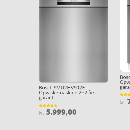
Bos
Opv
gara
Bosch SMU2HVS02E
Opvaskemaskine 2+2 års
garanti
7
Vurder
kr.
3.9
ud af 
5.999,00
Vurderet
kr.
4.6
ud af 5