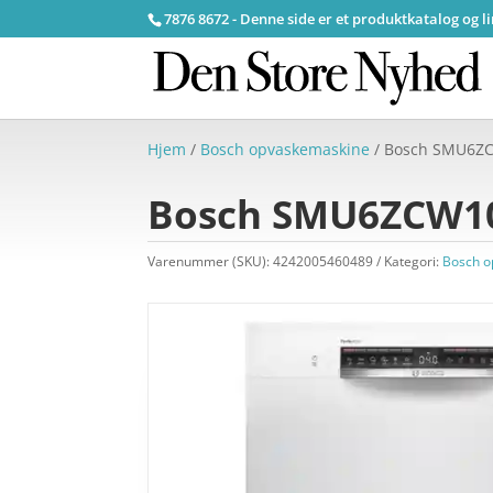
7876 8672 - Denne side er et produktkatalog og l
Hjem
/
Bosch opvaskemaskine
/ Bosch SMU6ZC
Bosch SMU6ZCW10S
Varenummer (SKU):
4242005460489
Kategori:
Bosch o