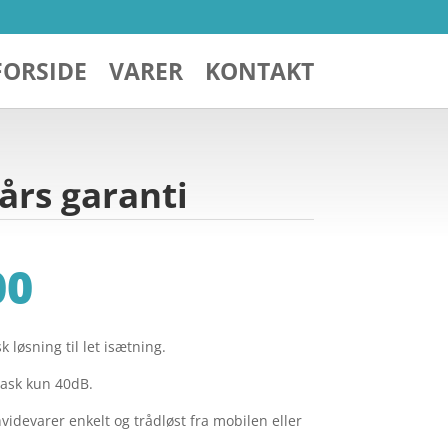
FORSIDE
VARER
KONTAKT
rs garanti
00
k løsning til let isætning.
vask kun 40dB.
idevarer enkelt og trådløst fra mobilen eller