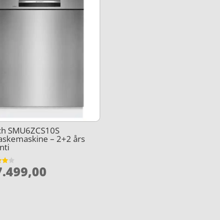
ch SMU6ZCS10S
askemaskine – 2+2 års
nti
.499,00
et
5