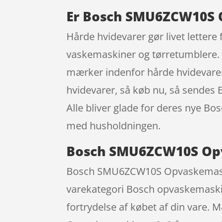
Er Bosch SMU6ZCW10S O
Hårde hvidevarer gør livet lettere 
vaskemaskiner og tørretumblere. D
mærker indenfor hårde hvidevarer 
hvidevarer, så køb nu, så sende
Alle bliver glade for deres nye 
med husholdningen.
Bosch SMU6ZCW10S Opva
Bosch SMU6ZCW10S Opvaskemaskine –
varekategori Bosch opvaskemaskine.
fortrydelse af købet af din vare