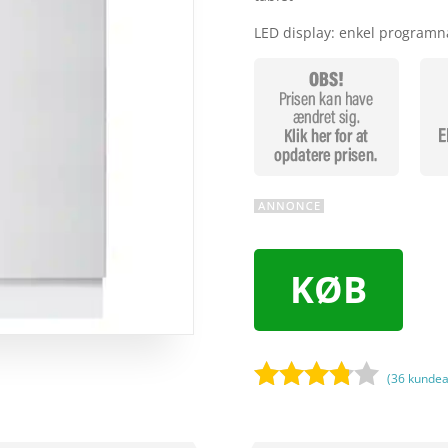
LED display: enkel programn
KØB
(
36
kundea
Bedømt
som