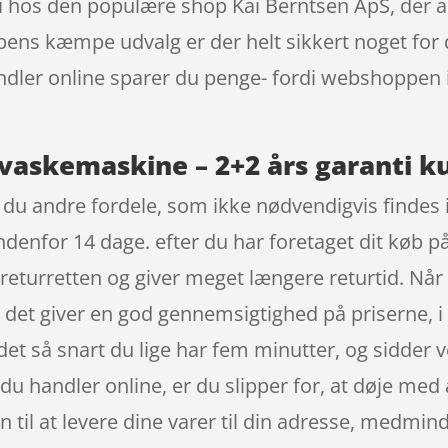
hos den populære shop Kai Berntsen ApS, der alti
pens kæmpe udvalg er der helt sikkert noget for d
dler online sparer du penge- fordi webshoppen ikk
skemaskine – 2+2 års garanti kun
du andre fordele, som ikke nødvendigvis findes i 
 indenfor 14 dage. efter du har foretaget dit køb 
returretten og giver meget længere returtid. Når 
og det giver en god gennemsigtighed på priserne, 
et så snart du lige har fem minutter, og sidder
 du handler online, er du slipper for, at døje med 
n til at levere dine varer til din adresse, medmin