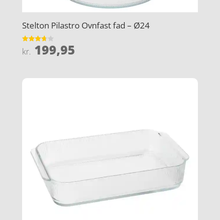
Stelton Pilastro Ovnfast fad – Ø24
199,95
Vurderet
kr.
3.7
ud af 5