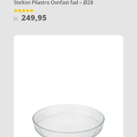
Stelton Pilastro Ovnfast fad – Ø28
249,95
Vurderet
kr.
5
ud af 5