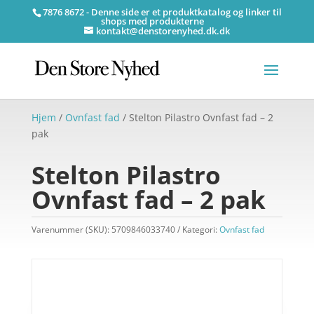
7876 8672 - Denne side er et produktkatalog og linker til
shops med produkterne
kontakt@denstorenyhed.dk.dk
Hjem
/
Ovnfast fad
/ Stelton Pilastro Ovnfast fad – 2
pak
Stelton Pilastro
Ovnfast fad – 2 pak
Varenummer (SKU):
5709846033740
Kategori:
Ovnfast fad