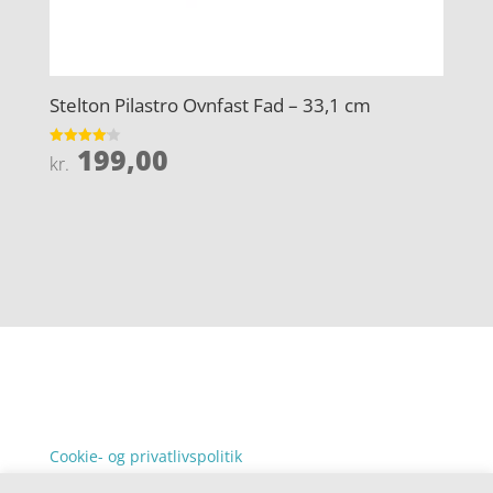
Stelton Pilastro Ovnfast Fad – 33,1 cm
199,00
Vurderet
kr.
4.1
ud af 5
Forside
Oversigt artikler
denstorenyhed.dk
Varer
Kontakt
Tlf: 7876 8672
Mail:
info@denstorenyhed.dk.dk
Cookie- og privatlivspolitik
Kontakt