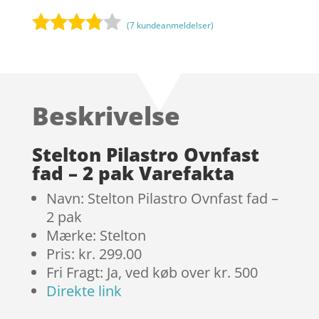
(
7
kundeanmeldelser)
Bedømt
som
3.7
ud
af 5
Beskrivelse
baseret
på
kundebed
Stelton Pilastro Ovnfast
ømmels
fad – 2 pak Varefakta
er
Navn: Stelton Pilastro Ovnfast fad –
2 pak
Mærke: Stelton
Pris: kr. 299.00
Fri Fragt: Ja, ved køb over kr. 500
Direkte link