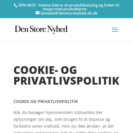
7876 8672 - Denne side er et produktkatalog og linker til
shops med produkterne
kontakt@denstorenyhed.dk.dk
COOKIE- OG
PRIVATLIVSPOLITIK
COOKIE OG PRIVATLIVSPOLITIK
Når du besøger hjemmesiden indsamles der
oplysninger om dig, som bruges til at tilpasse og
forbedre vores indhold. Hvis du ikke ønsker, at der
indsamles oplysninger, bør du slette dine cookies og