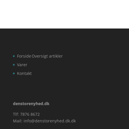
Forside
Oversigt artikler
Varer
Kontakt
denstorenyhed.dk
Tlf: 7876 8672
Mail:
info@denstorenyhed.dk.dk