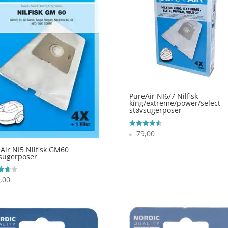
PureAir NI6/7 Nilfisk
king/extreme/power/select
støvsugerposer
79,00
Vurderet
kr.
4.5
ud af 5
Air NI5 Nilfisk GM60
sugerposer
,00
ret
 5