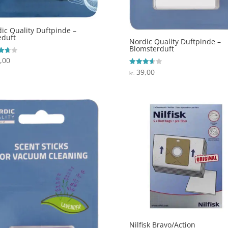
ic Quality Duftpinde –
eduft
Nordic Quality Duftpinde –
Blomsterduft
,00
ret
39,00
Vurderet
 5
kr.
3.7
ud af 5
Nilfisk Bravo/Action