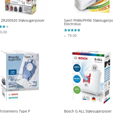
 ZR200920 Støvsugerposer
Swirl PH86/PH96 Støvsugerp
Electrolux
0,00
ret
79,00
Vurderet
kr.
 5
5
ud af 5
h/siemens Type P
Bosch G ALL Støvsugerposer