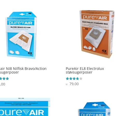
PureAir EL8 Electrolux
air NI8 Nilfisk Bravo/Action
støvsugerposer
sugerposer
79,00
,00
Vurderet
ret
kr.
3.8
ud af 5
 5