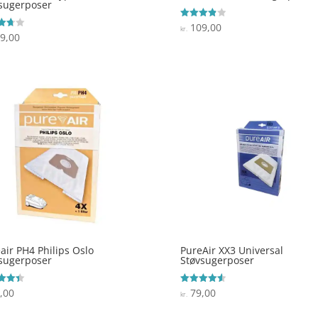
sugerposer
109,00
Vurderet
kr.
3.9
9,00
ret
ud af 5
 5
air PH4 Philips Oslo
PureAir XX3 Universal
sugerposer
Støvsugerposer
,00
79,00
ret
Vurderet
kr.
4.6
 5
ud af 5