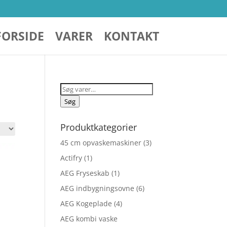
FORSIDE
VARER
KONTAKT
Søg
efter:
Søg
Produktkategorier
45 cm opvaskemaskiner
(3)
Actifry
(1)
AEG Fryseskab
(1)
AEG indbygningsovne
(6)
AEG Kogeplade
(4)
AEG kombi vaske