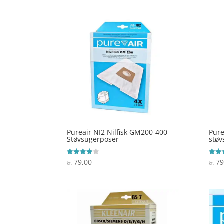
Pureair NI2 Nilfisk GM200-400
Pure
Støvsugerposer
støv
79,00
79
Vurderet
Vurde
kr.
kr.
3.8
5
ud af 5
ud af