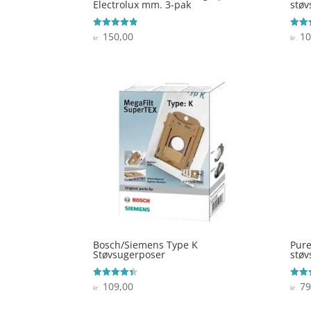
Electrolux mm. 3-pak
støv
150,00
10
Vurderet
Vurde
kr.
kr.
4.8
3.7
ud af 5
ud af
Bosch/Siemens Type K
Pure
Støvsugerposer
støv
109,00
79
Vurderet
Vurde
kr.
kr.
4.4
4.4
ud af 5
ud af