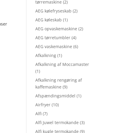
tørremaskine
(2)
AEG kølefryseskab
(2)
AEG køleskab
(1)
oser
AEG opvaskemaskine
(2)
AEG tørretumbler
(4)
AEG vaskemaskine
(6)
Afkalkning
(1)
Afkalkning af Moccamaster
(1)
Afkalkning rengøring af
kaffemaskine
(9)
Afspændingsmiddel
(1)
Airfryer
(10)
Alfi
(7)
Alfi Juwel termokande
(3)
Alfi kugle termokande
(9)