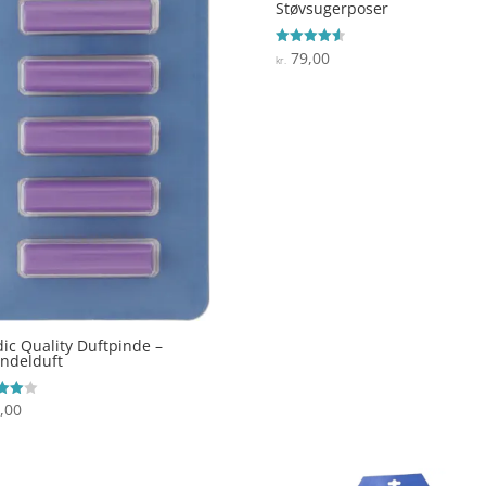
Støvsugerposer
79,00
Vurderet
kr.
4.6
ud af 5
ic Quality Duftpinde –
ndelduft
,00
ret
 5