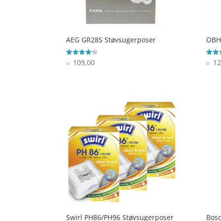
AEG GR28S Støvsugerposer
OBH
109,00
12
Vurderet
Vurde
kr.
kr.
4.2
4
ud af 5
ud af
Swirl PH86/PH96 Støvsugerposer
Bosc