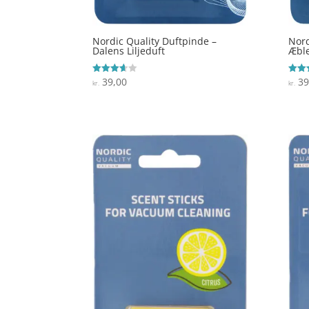
Nordic Quality Duftpinde –
Nord
Dalens Liljeduft
Æbl
39,00
39
Vurderet
Vurde
kr.
kr.
3.6
3.7
ud af 5
ud af