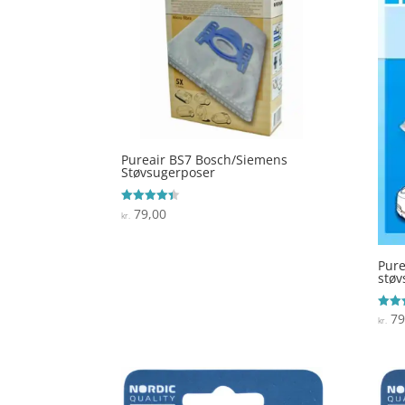
Pureair BS7 Bosch/Siemens
Støvsugerposer
79,00
Vurderet
kr.
4.4
ud af 5
Pure
støv
79
Vurde
kr.
3.7
ud af