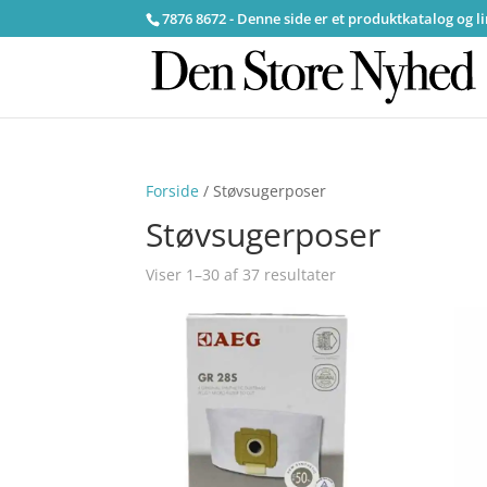
7876 8672 - Denne side er et produktkatalog og l
Forside
/ Støvsugerposer
Støvsugerposer
Viser 1–30 af 37 resultater