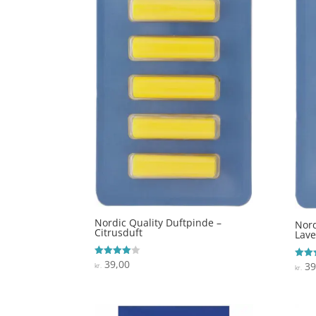
Nordic Quality Duftpinde –
Nord
Citrusduft
Lave
39,00
Vurderet
39
Vurde
kr.
kr.
4
4
ud af 5
ud af