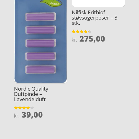
Nilfisk Frithiof
støvsugerposer – 3
stk.
275,00
Vurderet
kr.
4.3
ud af 5
Nordic Quality
Duftpinde –
Lavendelduft
39,00
Vurderet
kr.
4
ud af 5