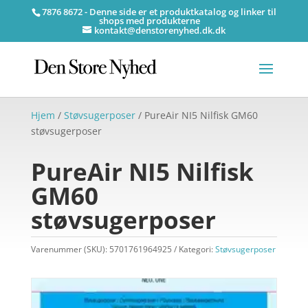
7876 8672 - Denne side er et produktkatalog og linker til
shops med produkterne
kontakt@denstorenyhed.dk.dk
Hjem
/
Støvsugerposer
/ PureAir NI5 Nilfisk GM60
støvsugerposer
PureAir NI5 Nilfisk
GM60
støvsugerposer
Varenummer (SKU):
5701761964925
Kategori:
Støvsugerposer