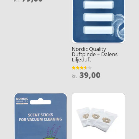
4.8
ud af 5
Nordic Quality
Duftpinde – Dalens
Liljeduft
39,00
Vurderet
kr.
3.6
ud af 5