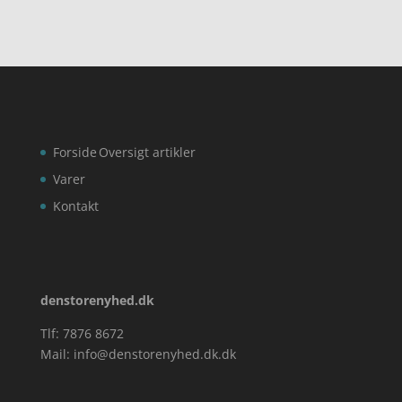
Forside
Oversigt artikler
Varer
Kontakt
denstorenyhed.dk
Tlf: 7876 8672
Mail:
info@denstorenyhed.dk.dk