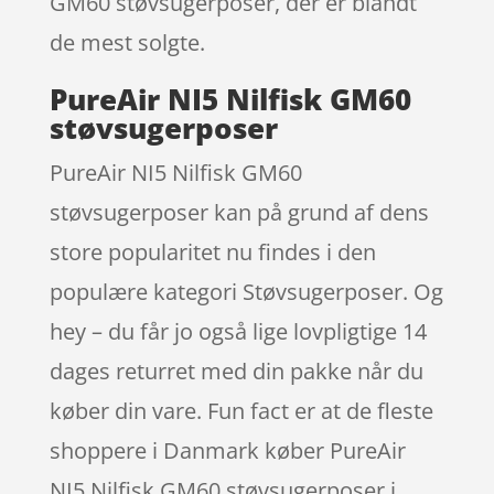
GM60 støvsugerposer, der er blandt
de mest solgte.
PureAir NI5 Nilfisk GM60
støvsugerposer
PureAir NI5 Nilfisk GM60
støvsugerposer kan på grund af dens
store popularitet nu findes i den
populære kategori Støvsugerposer. Og
hey – du får jo også lige lovpligtige 14
dages returret med din pakke når du
køber din vare. Fun fact er at de fleste
shoppere i Danmark køber PureAir
NI5 Nilfisk GM60 støvsugerposer i