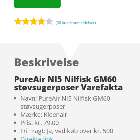
(
38
kundeanmeldelser)
Bedømt
som
3.7
ud
af 5
Beskrivelse
baseret
på
kundebed
PureAir NI5 Nilfisk GM60
ømmels
støvsugerposer Varefakta
er
Navn: PureAir NI5 Nilfisk GM60
støvsugerposer
Mærke: Kleenair
Pris: kr. 79.00
Fri Fragt: Ja, ved køb over kr. 500
Direkte link