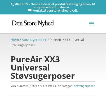
7876 8672 - Denne side er et produktkatalog og linker til
shops med produkterne
kontakt@denstorenyhed.dk.dk
Hjem
/
Støvsugerposer
/ PureAir XX3 Universal
Støvsugerposer
PureAir XX3
Universal
Støvsugerposer
Varenummer (SKU):
5701761964338
Kategori:
Støvsugerposer