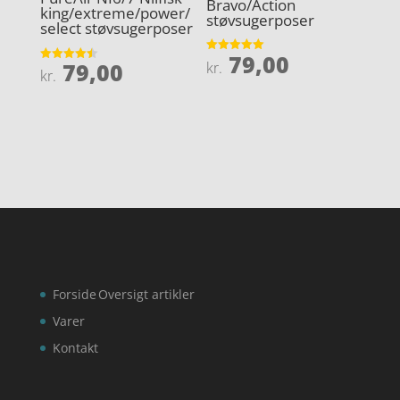
Bravo/Action
king/extreme/power/
støvsugerposer
select støvsugerposer
79,00
Vurderet
79,00
kr.
Vurderet
5
kr.
4.5
ud af 5
ud af 5
Forside
Oversigt artikler
Varer
Kontakt