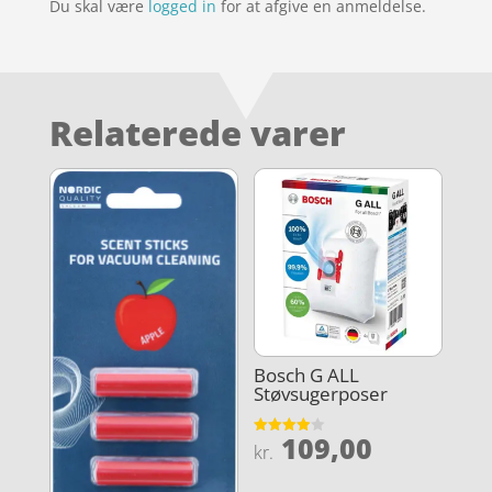
Du skal være
logged in
for at afgive en anmeldelse.
Relaterede varer
Bosch G ALL
Støvsugerposer
109,00
Vurderet
kr.
3.9
ud af 5