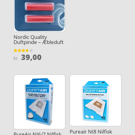
Nordic Quality
Duftpinde – Æbleduft
39,00
Vurderet
kr.
3.7
ud af 5
Pureair NI8 Nilfisk
PureAir NI6/7 Nilfisk