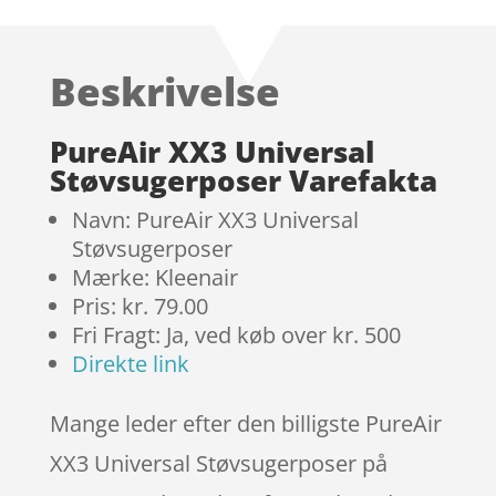
som
4.6
ud af 5
baseret
Beskrivelse
på
kundebedø
mmelser
PureAir XX3 Universal
Støvsugerposer Varefakta
Navn: PureAir XX3 Universal
Støvsugerposer
Mærke: Kleenair
Pris: kr. 79.00
Fri Fragt: Ja, ved køb over kr. 500
Direkte link
Mange leder efter den billigste PureAir
XX3 Universal Støvsugerposer på