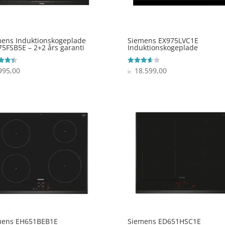
ens Induktionskogeplade
Siemens EX975LVC1E
5FSB5E – 2+2 års garanti
Induktionskogeplade
995,00
18.599,00
ret
Vurderet
kr.
3.7
 5
ud af 5
mens EH651BEB1E
Siemens ED651HSC1E