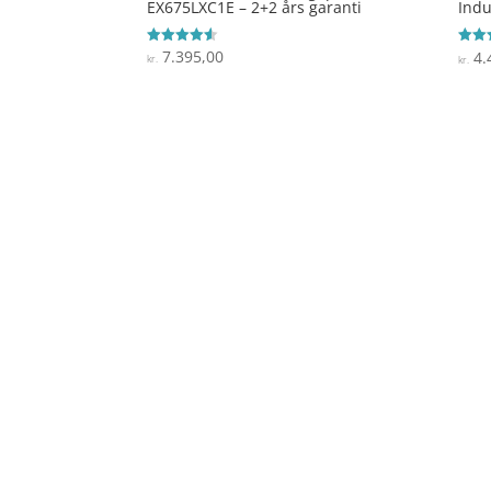
EX675LXC1E – 2+2 års garanti
Indu
7.395,00
Vurderet
4.
Vurde
kr.
kr.
4.5
4.3
ud af 5
ud af