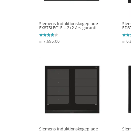
Siemens Induktionskogeplade
Siem
EX875LEC1E – 2+2 års garanti
ED87
7.695,00
6.
Vurderet
Vurde
kr.
kr.
4
4.4
ud af 5
ud af
Siemens Induktionskogeplade
Sie