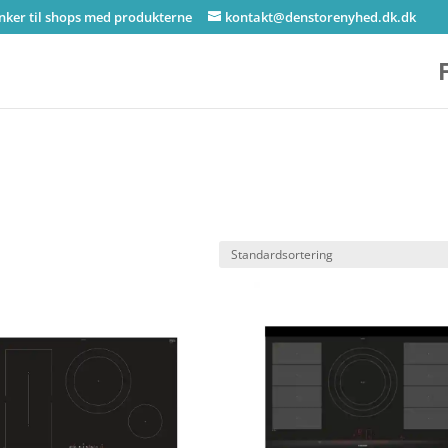
inker til shops med produkterne
kontakt@denstorenyhed.dk.dk