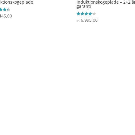
ktionskogeplade
Induktionskogeplade – 2+2 å
garanti
445,00
ret
6.995,00
Vurderet
kr.
 5
4.1
ud af 5