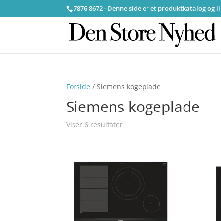
7876 8672 - Denne side er et produktkatalog og l
Forside
/ Siemens kogeplade
Siemens kogeplade
Viser 6 resultater