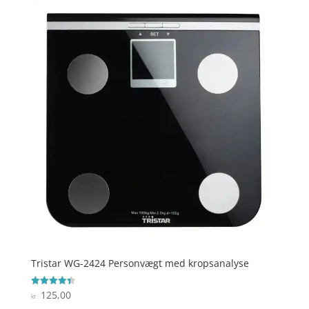
Tristar WG-2424 Personvægt med kropsanalyse
125,00
Vurderet
kr.
4.4