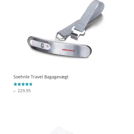
Soehnle Travel Bagagevægt
229,95
Vurderet
kr.
4.7
ud af 5