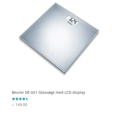
Beurer SR GS1 Glasvægt med LCD display
149,00
Vurderet
kr.
4.4
ud af 5