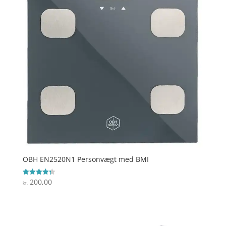
OBH EN2520N1 Personvægt med BMI
200,00
Vurderet
kr.
4.3
ud af 5