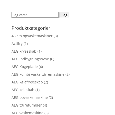
ud af 5
Søg
Søg
efter:
Produktkategorier
45 cm opvaskemaskiner
(3)
Actifry
(1)
AEG Fryseskab
(1)
AEG indbygningsovne
(6)
AEG Kogeplade
(4)
AEG kombi vaske tørremaskine
(2)
AEG kølefryseskab
(2)
AEG køleskab
(1)
AEG opvaskemaskine
(2)
AEG tørretumbler
(4)
AEG vaskemaskine
(6)