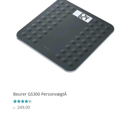
Beurer GS300 PersonvægtÂ
249,00
Vurderet
kr.
4.3
ud af 5