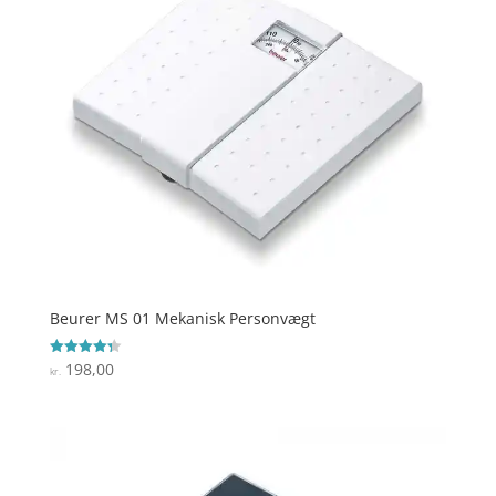
Beurer MS 01 Mekanisk Personvægt
198,00
Vurderet
kr.
4.3
ud af 5