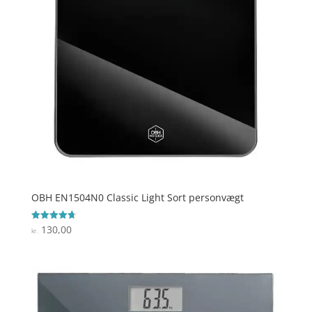
OBH EN1504N0 Classic Light Sort personvægt
130,00
Vurderet
kr.
4.7
ud af 5