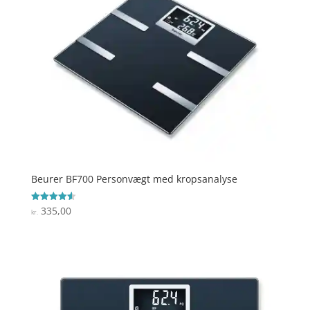
Beurer BF700 Personvægt med kropsanalyse
335,00
Vurderet
kr.
4.6
ud af 5