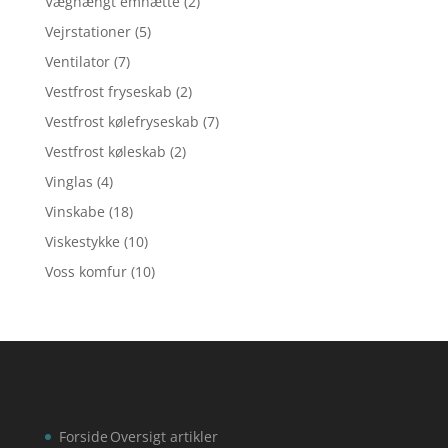
Væghængt emhætte
(2)
Vejrstationer
(5)
Ventilator
(7)
Vestfrost fryseskab
(2)
Vestfrost kølefryseskab
(7)
Vestfrost køleskab
(2)
Vinglas
(4)
Vinskabe
(18)
Viskestykke
(10)
Voss komfur
(10)
Forside
Oversigt artikler