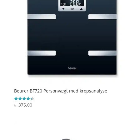
Beurer BF720 Personvægt med kropsanalyse
375,00
Vurderet
kr.
4.3
ud af 5