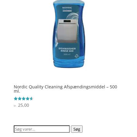
Nordic Quality Cleaning Afspændingsmiddel – 500
ml.
25,00
Vurderet
kr.
4.6
ud af 5
Søg
Søg
efter: