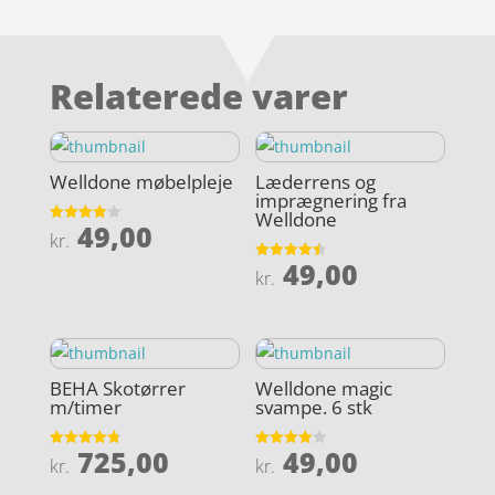
Relaterede varer
Welldone møbelpleje
Læderrens og
imprægnering fra
Welldone
49,00
Vurderet
kr.
4
ud af 5
49,00
Vurderet
kr.
4.5
ud af 5
BEHA Skotørrer
Welldone magic
m/timer
svampe. 6 stk
725,00
49,00
Vurderet
Vurderet
kr.
kr.
4.8
4
ud af 5
ud af 5