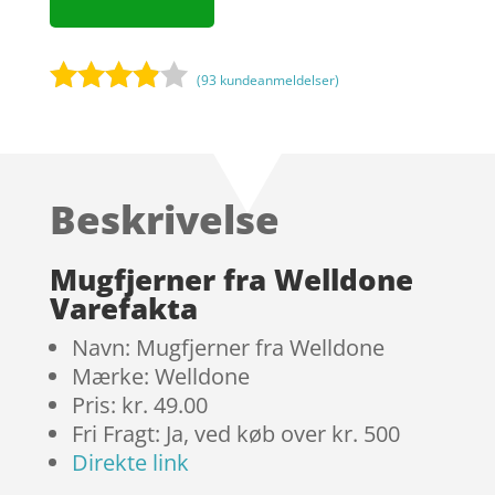
(
93
kundeanmeldelser)
Bedømt
som
3.8
ud af 5
baseret
Beskrivelse
på
kundebed
ømmels
Mugfjerner fra Welldone
er
Varefakta
Navn: Mugfjerner fra Welldone
Mærke: Welldone
Pris: kr. 49.00
Fri Fragt: Ja, ved køb over kr. 500
Direkte link