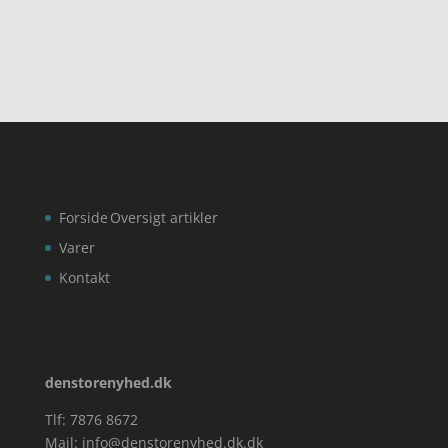
Forside
Oversigt artikler
Varer
Kontakt
denstorenyhed.dk
Tlf: 7876 8672
Mail:
info@denstorenyhed.dk.dk