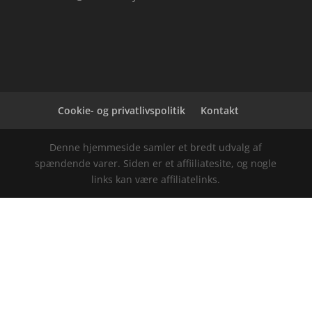
Cookie- og privatlivspolitik
Kontakt
Denne hjemmeside samler et bredt udvalg af
spændende varer. Siden er et affiiliatesite, og nogle
links kan være affiliatelinks.