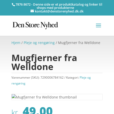
7876 8672 - Denne side er et produktkatalog og linker til
shops med produkterne
kontakt@denstorenyhed.dk.dk
Hjem
/
Pleje og rengøring
/ Mugfjerner fra Welldone
Mugfjerner fra
Welldone
Varenummer (SKU):
7290006784162
Kategori:
Pleje og
rengøring
49,00
kr.