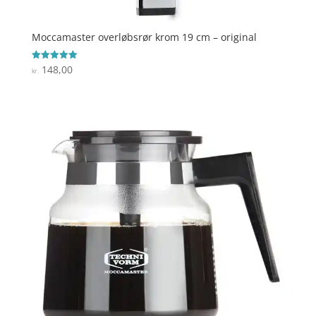
Moccamaster overløbsrør krom 19 cm – original
148,00
Vurderet
kr.
5
ud af 5