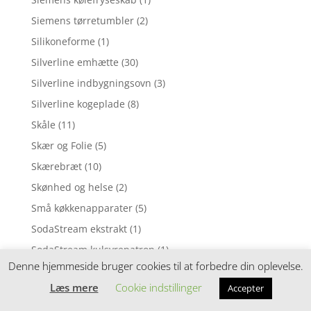
Siemens tørretumbler
(2)
Silikoneforme
(1)
Silverline emhætte
(30)
Silverline indbygningsovn
(3)
Silverline kogeplade
(8)
Skåle
(11)
Skær og Folie
(5)
Skærebræt
(10)
Skønhed og helse
(2)
Små køkkenapparater
(5)
SodaStream ekstrakt
(1)
SodaStream kulsyrepatron
(1)
Denne hjemmeside bruger cookies til at forbedre din oplevelse.
Sodavands flasker
(9)
Læs mere
Cookie indstillinger
Accepter
Sodavandsmaskine
(3)