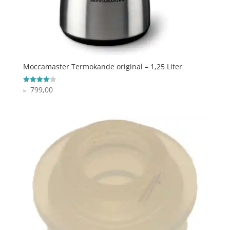
Moccamaster Termokande original – 1,25 Liter
799,00
Vurderet
kr.
4
ud af 5