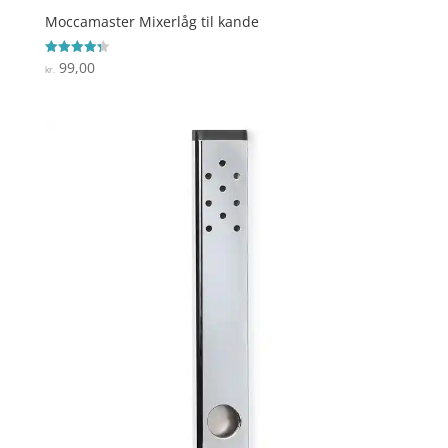
Moccamaster Mixerlåg til kande
99,00
Vurderet
kr.
4.3
ud af 5