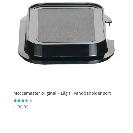
Moccamaster original – Låg til vandbeholder sort
90,00
Vurderet
kr.
3.6
ud af 5