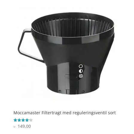
Moccamaster Filtertragt med reguleringsventil sort
149,00
Vurderet
kr.
4.2
ud af 5