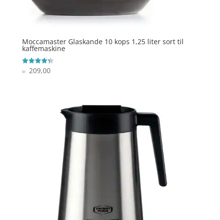
Moccamaster Glaskande 10 kops 1,25 liter sort til
kaffemaskine
209,00
Vurderet
kr.
4.3
ud af 5