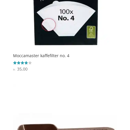
Moccamaster kaffefilter no. 4
35,00
Vurderet
kr.
3.9
ud af 5