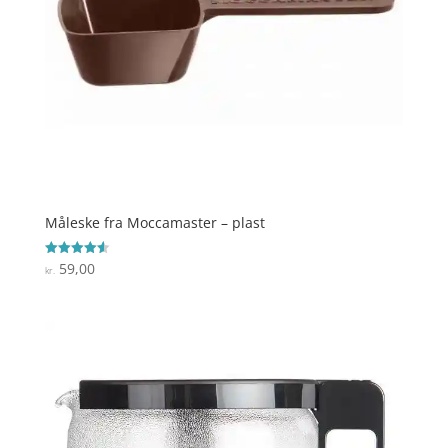
Måleske fra Moccamaster – plast
59,00
Vurderet
kr.
4.6
ud af 5