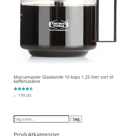
Moccamaster Glaskande 10 kops 1,25 liter sort til
kaffemaskine
199,00
Vurderet
kr.
4.6
ud af 5
Søg
Søg
efter:
Produktkategorier