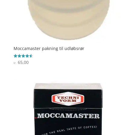
Moccamaster pakning til udløbsrør
65,00
Vurderet
kr.
4.6
ud af 5