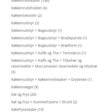
Køkkenredskaber
(186)
Køkkenrulleholder
(6)
Køkkentekstiler
(2)
Køkkenudstyr
(2)
Køkkenudstyr > Bageudstyr
(1)
Køkkenudstyr > Bageudstyr > Bradepande
(1)
Køkkenudstyr > Bageudstyr > Brødform
(1)
Køkkenudstyr > Kaffe og The > Termokrus
(1)
Køkkenudstyr > Kaffe og The > Tilbehør og
reservedele > Moccamaster reservedele og tilbehør
(3)
Køkkenudstyr > Køkkenredskaber > Grydeske
(1)
Køkkenvægte
(9)
Køl og Frys
(20)
Køl og Frys > Kummefrysere > Elcold
(2)
Kølefryseskabe
(19)