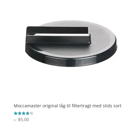
Moccamaster original låg til filtertragt med slids sort
85,00
Vurderet
kr.
4.2
ud af 5