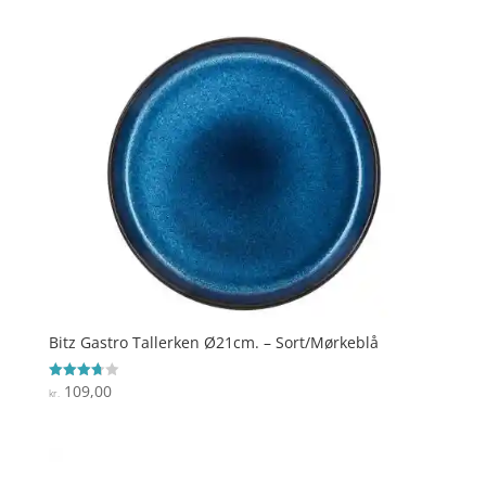
Bitz Gastro Tallerken Ø21cm. – Sort/Mørkeblå
109,00
Vurderet
kr.
3.7
ud af 5