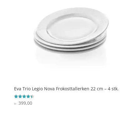
Eva Trio Legio Nova Frokosttallerken 22 cm – 4 stk.
399,00
Vurderet
kr.
4.4
ud af 5