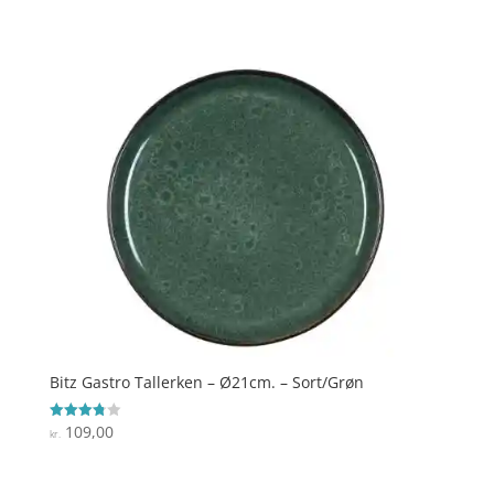
Bitz Gastro Tallerken – Ø21cm. – Sort/Grøn
109,00
Vurderet
kr.
3.8
ud af 5