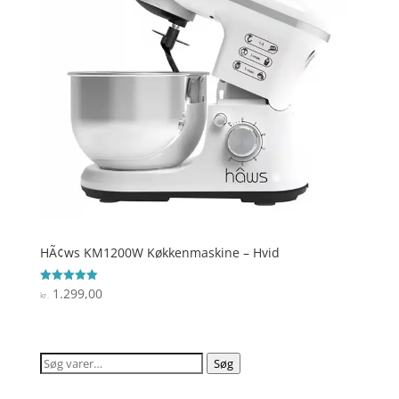
HÃ¢ws KM1200W Køkkenmaskine – Hvid
1.299,00
Vurderet
kr.
5
ud af 5
Søg
Søg
efter: