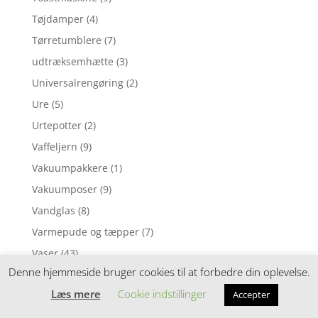
Tøjdamper
(4)
Tørretumblere
(7)
udtræksemhætte
(3)
Universalrengøring
(2)
Ure
(5)
Urtepotter
(2)
Vaffeljern
(9)
Vakuumpakkere
(1)
Vakuumposer
(9)
Vandglas
(8)
Varmepude og tæpper
(7)
Vaser
(43)
Denne hjemmeside bruger cookies til at forbedre din oplevelse.
Vask og Tør
(7)
Læs mere
Cookie indstillinger
Accepter
Vask og Tør > Tørretumblere
(1)
Vaskemaskiner
(19)