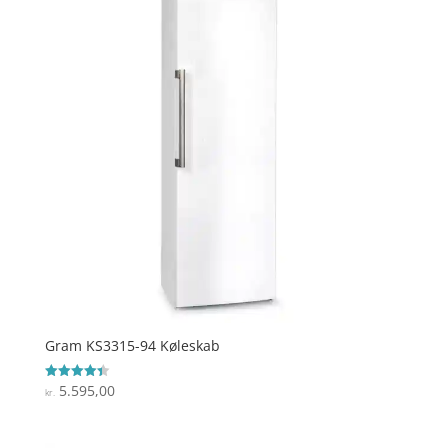
Gram KS3315-94 Køleskab
5.595,00
Vurderet
kr.
4.4
ud af 5