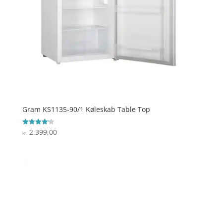
Gram KS1135-90/1 Køleskab Table Top
2.399,00
Vurderet
kr.
4.2
ud af 5