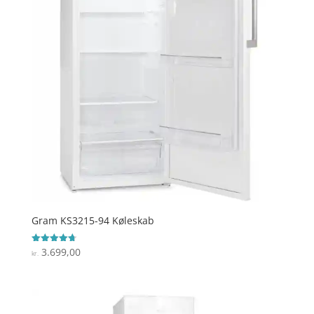
Gram KS3215-94 Køleskab
3.699,00
Vurderet
kr.
4.7
ud af 5