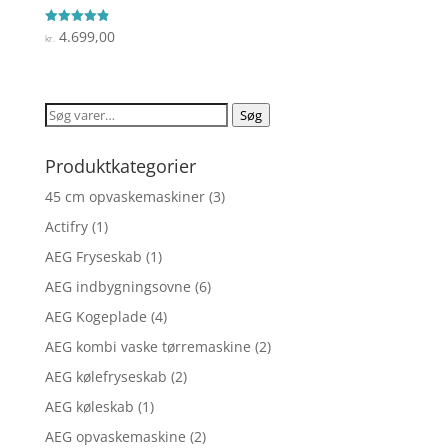
4.699,00
Vurderet
kr.
4.9
ud af 5
Søg
Søg
efter:
Produktkategorier
45 cm opvaskemaskiner
(3)
Actifry
(1)
AEG Fryseskab
(1)
AEG indbygningsovne
(6)
AEG Kogeplade
(4)
AEG kombi vaske tørremaskine
(2)
AEG kølefryseskab
(2)
AEG køleskab
(1)
AEG opvaskemaskine
(2)