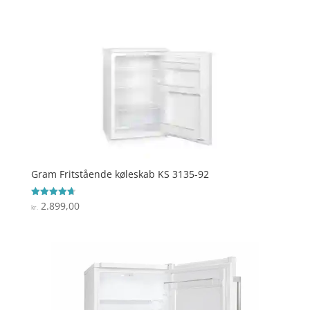
Gram Fritstående køleskab KS 3135-92
2.899,00
Vurderet
kr.
4.7
ud af 5