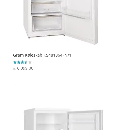
Gram Køleskab KS481864FN/1
6.099,00
Vurderet
kr.
3.6
ud af 5