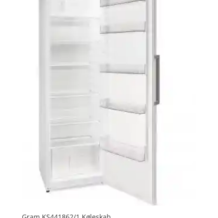
Gram KS441862/1 Køleskab