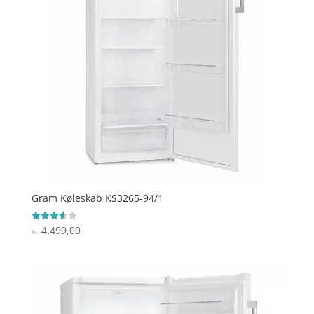
Gram Køleskab KS3265-94/1
4.499,00
Vurderet
kr.
3.6
ud af 5