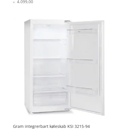
4.099,00
Vurderet
kr.
4.2
ud af 5
Gram integrerbart køleskab KSI 3215-94