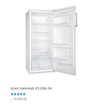
Gram Køleskab KS3286-94
4.699,00
Vurderet
kr.
4.8
ud af 5