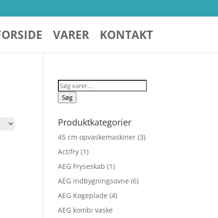
FORSIDE
VARER
KONTAKT
Søg
efter:
Søg
Produktkategorier
45 cm opvaskemaskiner
(3)
Actifry
(1)
AEG Fryseskab
(1)
AEG indbygningsovne
(6)
AEG Kogeplade
(4)
AEG kombi vaske