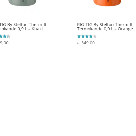
TIG By Stelton Therm-It
RIG-TIG By Stelton Therm-It
okande 0,9 L – Khaki
Termokande 0,9 L – Orange
9,00
349,00
ret
Vurderet
kr.
3.8
 5
ud af 5