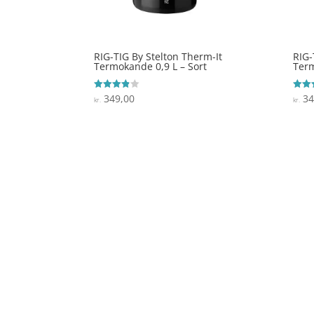
RIG-TIG By Stelton Therm-It
RIG-
Termokande 0,9 L – Sort
Term
349,00
34
Vurderet
Vurde
kr.
kr.
3.8
4.4
ud af 5
ud af