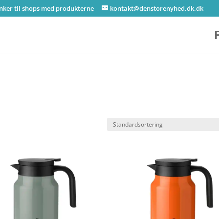
inker til shops med produkterne
kontakt@denstorenyhed.dk.dk