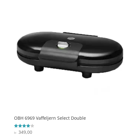
OBH 6969 Vaffeljern Select Double
349,00
Vurderet
kr.
4
ud af 5