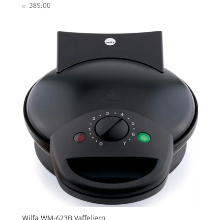
389,00
Vurderet
kr.
4.6
ud af 5
Wilfa WM-623B Vaffeljern