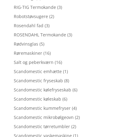
RIG-TIG Termokande
(3)
Robotstøvsugere
(2)
Rosendahl fad
(3)
ROSENDAHL Termokande
(3)
Rødvinsglas
(5)
Røremaskiner
(16)
Salt og peberkværn
(16)
Scandomestic emhætte
(1)
Scandomestic fryseskab
(8)
Scandomestic kølefryseskab
(6)
Scandomestic køleskab
(6)
Scandomestic kummefryser
(4)
Scandomestic mikrobølgeovn
(2)
Scandomestic tørretumbler
(2)
Scandomestic vaskemaskine
(1)