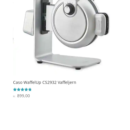
Caso WaffelUp CS2932 Vaffeljern
899,00
Vurderet
kr.
4.8
ud af 5