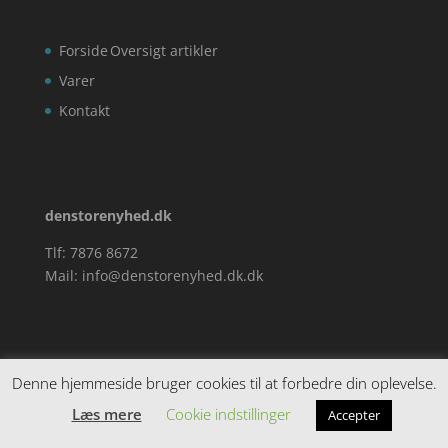
Forside
Oversigt artikler
Varer
Kontakt
denstorenyhed.dk
Tlf: 7876 8672
Mail:
info@denstorenyhed.dk.dk
Denne hjemmeside bruger cookies til at forbedre din oplevelse.
Læs mere
Cookie indstillinger
Accepter
Cookie- og privatlivspolitik
Kontakt