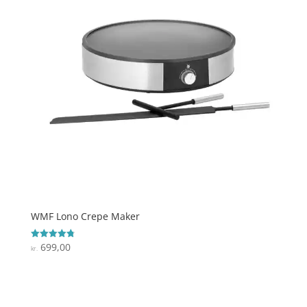
WMF Lono Crepe Maker
699,00
Vurderet
kr.
4.8
ud af 5