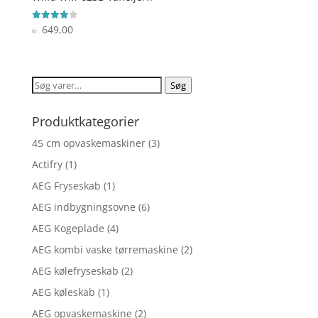
649,00
Vurderet
kr.
4
ud af 5
Søg
Søg
efter:
Produktkategorier
45 cm opvaskemaskiner
(3)
Actifry
(1)
AEG Fryseskab
(1)
AEG indbygningsovne
(6)
AEG Kogeplade
(4)
AEG kombi vaske tørremaskine
(2)
AEG kølefryseskab
(2)
AEG køleskab
(1)
AEG opvaskemaskine
(2)