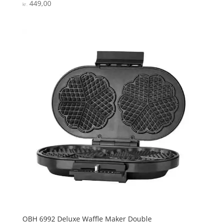
449,00
Vurderet
kr.
4.4
ud af 5
OBH 6992 Deluxe Waffle Maker Double