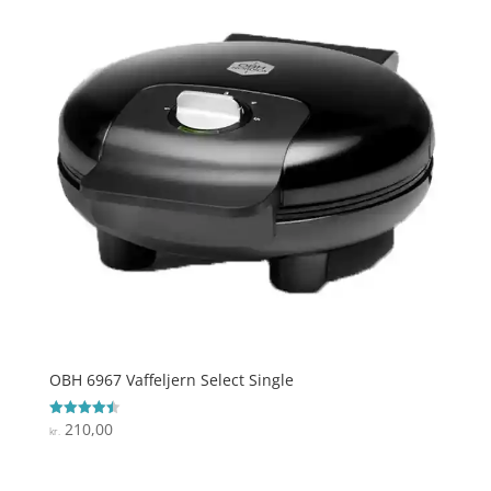
OBH 6967 Vaffeljern Select Single
210,00
Vurderet
kr.
4.5
ud af 5