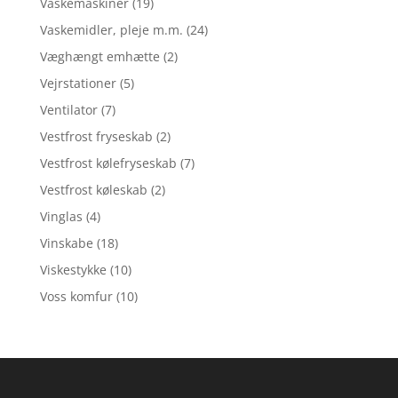
Vaskemaskiner
(19)
Vaskemidler, pleje m.m.
(24)
Væghængt emhætte
(2)
Vejrstationer
(5)
Ventilator
(7)
Vestfrost fryseskab
(2)
Vestfrost kølefryseskab
(7)
Vestfrost køleskab
(2)
Vinglas
(4)
Vinskabe
(18)
Viskestykke
(10)
Voss komfur
(10)