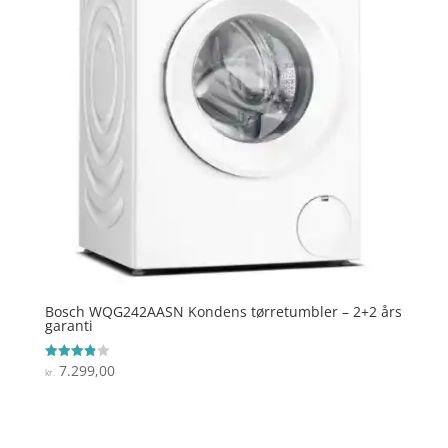
Bosch WQG242AASN Kondens tørretumbler – 2+2 års
garanti
7.299,00
Vurderet
kr.
3.9
ud af 5