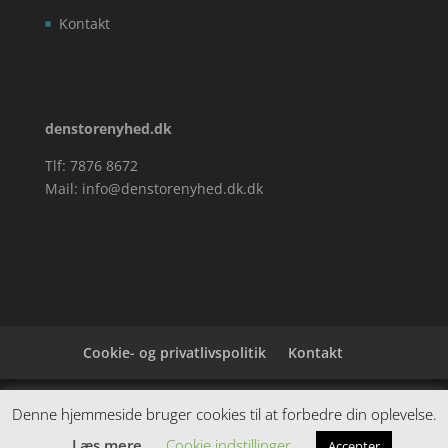
Kontakt
denstorenyhed.dk
Tlf: 7876 8672
Mail:
info@denstorenyhed.dk.dk
Cookie- og privatlivspolitik
Kontakt
Denne hjemmeside samler et bredt udvalg af
Denne hjemmeside bruger cookies til at forbedre din oplevelse.
spændende varer. Siden er et affiiliatesite, og nogle
Læs mere
Cookie indstillinger
Accepter