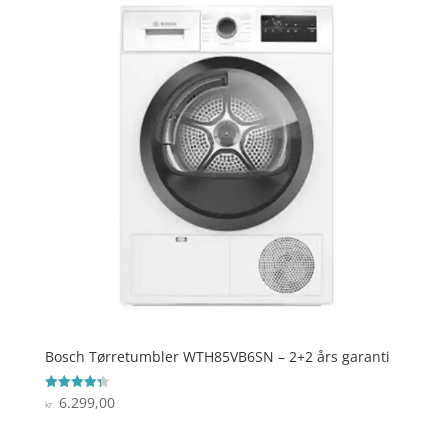
Bosch Tørretumbler WTH85VB6SN – 2+2 års garanti
6.299,00
Vurderet
kr.
4.3
ud af 5