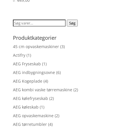
449,00
kr.
3.6
ud af 5
Søg
Søg
efter:
Produktkategorier
45 cm opvaskemaskiner
(3)
Actifry
(1)
AEG Fryseskab
(1)
AEG indbygningsovne
(6)
AEG Kogeplade
(4)
AEG kombi vaske tørremaskine
(2)
AEG kølefryseskab
(2)
AEG køleskab
(1)
AEG opvaskemaskine
(2)
AEG tørretumbler
(4)