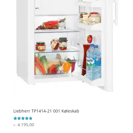
Liebherr TP1414-21 001 Køleskab
4.195,00
Vurderet
kr.
4.8
ud af 5