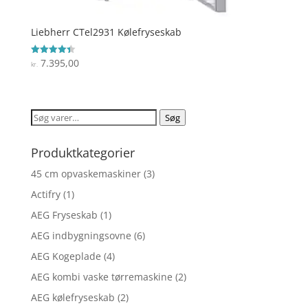
Liebherr CTel2931 Kølefryseskab
7.395,00
Vurderet
kr.
4.4
ud af 5
Søg
Søg
efter:
Produktkategorier
45 cm opvaskemaskiner
(3)
Actifry
(1)
AEG Fryseskab
(1)
AEG indbygningsovne
(6)
AEG Kogeplade
(4)
AEG kombi vaske tørremaskine
(2)
AEG kølefryseskab
(2)