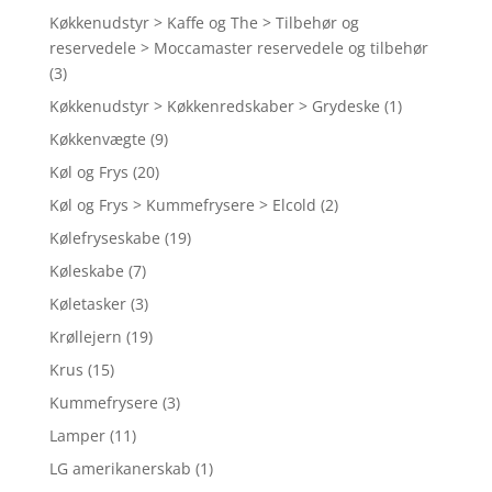
Køkkenudstyr > Kaffe og The > Tilbehør og
reservedele > Moccamaster reservedele og tilbehør
(3)
Køkkenudstyr > Køkkenredskaber > Grydeske
(1)
Køkkenvægte
(9)
Køl og Frys
(20)
Køl og Frys > Kummefrysere > Elcold
(2)
Kølefryseskabe
(19)
Køleskabe
(7)
Køletasker
(3)
Krøllejern
(19)
Krus
(15)
Kummefrysere
(3)
Lamper
(11)
LG amerikanerskab
(1)