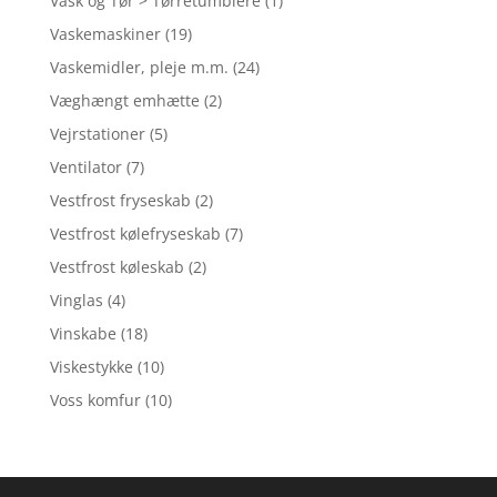
Vask og Tør > Tørretumblere
(1)
Vaskemaskiner
(19)
Vaskemidler, pleje m.m.
(24)
Væghængt emhætte
(2)
Vejrstationer
(5)
Ventilator
(7)
Vestfrost fryseskab
(2)
Vestfrost kølefryseskab
(7)
Vestfrost køleskab
(2)
Vinglas
(4)
Vinskabe
(18)
Viskestykke
(10)
Voss komfur
(10)