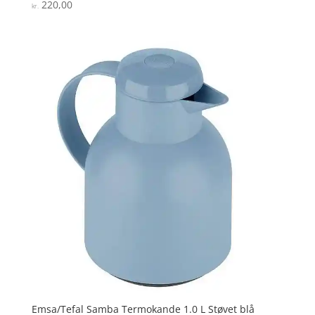
220,00
Vurderet
kr.
5
ud af 5
Emsa/Tefal Samba Termokande 1.0 L Støvet blå