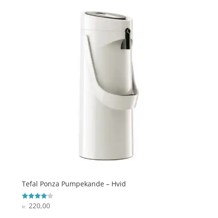
Tefal Ponza Pumpekande – Hvid
220,00
Vurderet
kr.
4.1
ud af 5