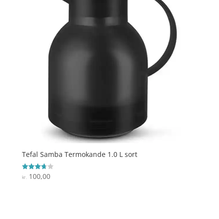
Tefal Samba Termokande 1.0 L sort
100,00
Vurderet
kr.
3.7
ud af 5