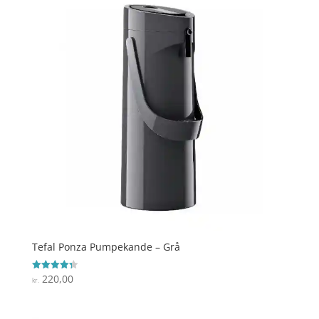
Tefal Ponza Pumpekande – Grå
220,00
Vurderet
kr.
4.3
ud af 5