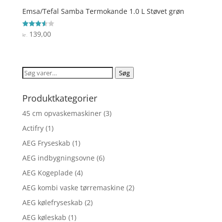
Emsa/Tefal Samba Termokande 1.0 L Støvet grøn
139,00
Vurderet
kr.
3.6
ud af 5
Søg
Søg
efter:
Produktkategorier
45 cm opvaskemaskiner
(3)
Actifry
(1)
AEG Fryseskab
(1)
AEG indbygningsovne
(6)
AEG Kogeplade
(4)
AEG kombi vaske tørremaskine
(2)
AEG kølefryseskab
(2)
AEG køleskab
(1)