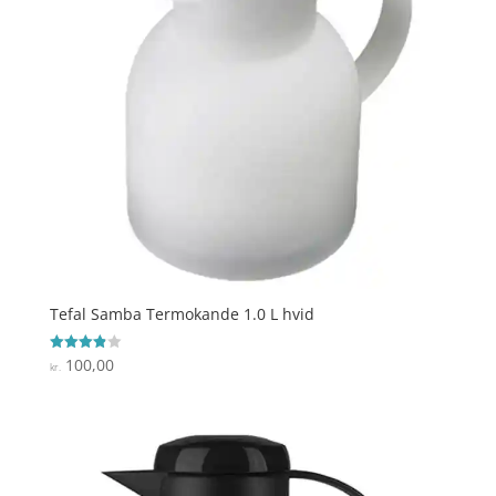
Tefal Samba Termokande 1.0 L hvid
100,00
Vurderet
kr.
3.9
ud af 5