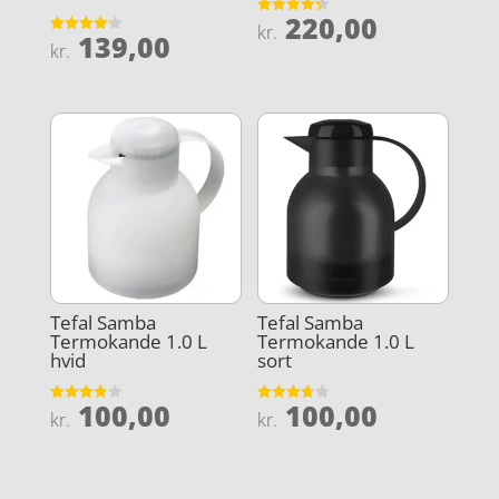
220,00
Vurderet
kr.
139,00
4.3
Vurderet
kr.
ud af 5
4.2
ud af 5
Tefal Samba
Tefal Samba
Termokande 1.0 L
Termokande 1.0 L
hvid
sort
100,00
100,00
Vurderet
Vurderet
kr.
kr.
3.9
3.7
ud af 5
ud af 5