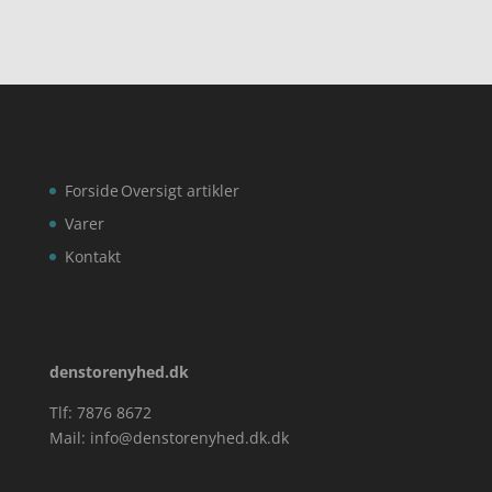
Forside
Oversigt artikler
Varer
Kontakt
denstorenyhed.dk
Tlf: 7876 8672
Mail:
info@denstorenyhed.dk.dk