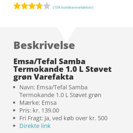
(
104
kundeanmeldelser)
Bedømt
som
3.6
ud
af 5
Beskrivelse
baseret
på
kundebe
Emsa/Tefal Samba
dømmel
Termokande 1.0 L Støvet
ser
grøn Varefakta
Navn: Emsa/Tefal Samba
Termokande 1.0 L Støvet grøn
Mærke: Emsa
Pris: kr. 139.00
Fri Fragt: Ja, ved køb over kr. 500
Direkte link