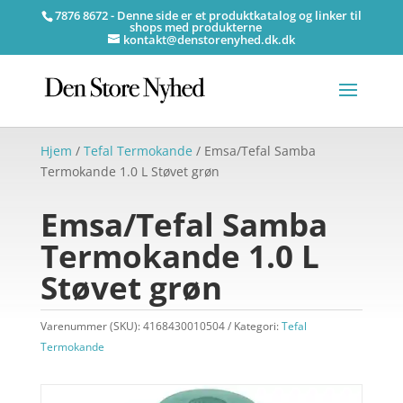
7876 8672 - Denne side er et produktkatalog og linker til
shops med produkterne
kontakt@denstorenyhed.dk.dk
Hjem
/
Tefal Termokande
/ Emsa/Tefal Samba
Termokande 1.0 L Støvet grøn
Emsa/Tefal Samba
Termokande 1.0 L
Støvet grøn
Varenummer (SKU):
4168430010504
Kategori:
Tefal
Termokande