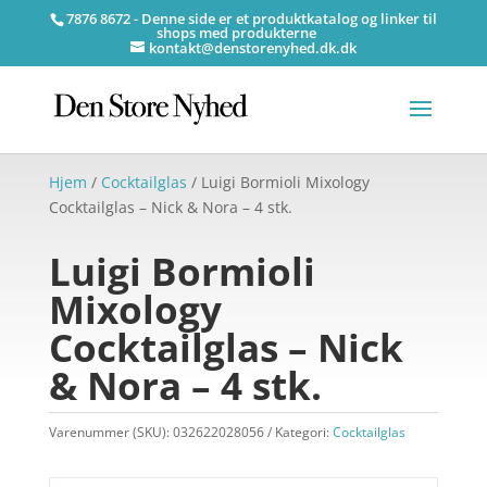
7876 8672 - Denne side er et produktkatalog og linker til
shops med produkterne
kontakt@denstorenyhed.dk.dk
Hjem
/
Cocktailglas
/ Luigi Bormioli Mixology
Cocktailglas – Nick & Nora – 4 stk.
Luigi Bormioli
Mixology
Cocktailglas – Nick
& Nora – 4 stk.
Varenummer (SKU):
032622028056
Kategori:
Cocktailglas