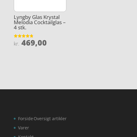
Lyngby Glas Krystal
Melodia Cocktailglas –
4 stk.
469,00
Vurderet
kr.
4.8
ud af 5
Forside
Oversigt artikler
Varer
Kontakt