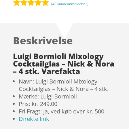
(
49
kundeanmeldelser)
Bedømt
som
5
ud
af 5
baseret på
Beskrivelse
kundebedøm
melser
Luigi Bormioli Mixology
Cocktailglas – Nick & Nora
– 4 stk. Varefakta
Navn: Luigi Bormioli Mixology
Cocktailglas – Nick & Nora – 4 stk.
Mærke: Luigi Bormioli
Pris: kr. 249.00
Fri Fragt: Ja, ved køb over kr. 500
Direkte link