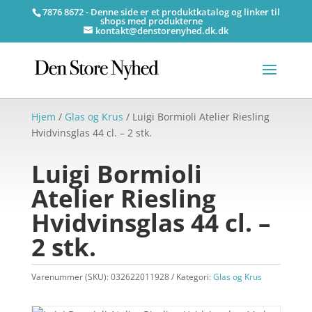
7876 8672 - Denne side er et produktkatalog og linker til
shops med produkterne
kontakt@denstorenyhed.dk.dk
Hjem
/
Glas og Krus
/ Luigi Bormioli Atelier Riesling
Hvidvinsglas 44 cl. – 2 stk.
Luigi Bormioli
Atelier Riesling
Hvidvinsglas 44 cl. –
2 stk.
Varenummer (SKU):
032622011928
Kategori:
Glas og Krus