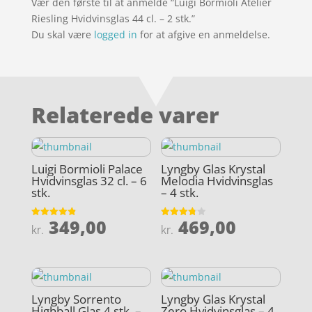
Vær den første til at anmelde “Luigi Bormioli Atelier
Riesling Hvidvinsglas 44 cl. – 2 stk.”
Du skal være
logged in
for at afgive en anmeldelse.
Relaterede varer
Luigi Bormioli Palace
Lyngby Glas Krystal
Hvidvinsglas 32 cl. – 6
Melodia Hvidvinsglas
stk.
– 4 stk.
349,00
469,00
Vurderet
Vurderet
kr.
kr.
4.9
3.8
ud af 5
ud af 5
Lyngby Sorrento
Lyngby Glas Krystal
Highball Glas 4 stk. –
Zero Hvidvinsglas – 4