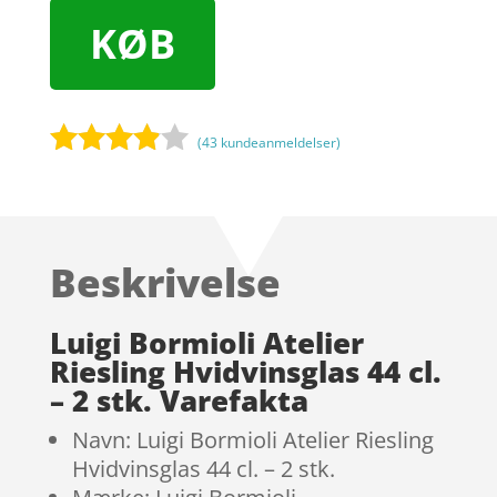
KØB
(
43
kundeanmeldelser)
Bedømt
som
3.8
ud af 5
baseret
Beskrivelse
på
kundebed
ømmels
Luigi Bormioli Atelier
er
Riesling Hvidvinsglas 44 cl.
– 2 stk. Varefakta
Navn: Luigi Bormioli Atelier Riesling
Hvidvinsglas 44 cl. – 2 stk.