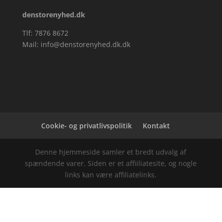
denstorenyhed.dk
Tlf: 7876 8672
Mail:
info@denstorenyhed.dk.dk
Cookie- og privatlivspolitik
Kontakt
Denne hjemmeside samler et bredt udvalg af
spændende varer. Siden er et affiiliatesite, og nogle
links kan være affiliatelinks.