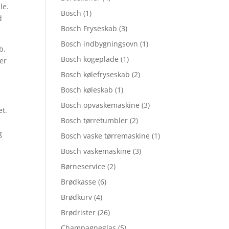
le.
Bosch
(1)
d
Bosch Fryseskab
(3)
Bosch indbygningsovn
(1)
b.
Bosch kogeplade
(1)
er
Bosch kølefryseskab
(2)
Bosch køleskab
(1)
Bosch opvaskemaskine
(3)
t.
Bosch tørretumbler
(2)
g
Bosch vaske tørremaskine
(1)
Bosch vaskemaskine
(3)
Børneservice
(2)
Brødkasse
(6)
Brødkurv
(4)
Brødrister
(26)
Champagneglas
(5)