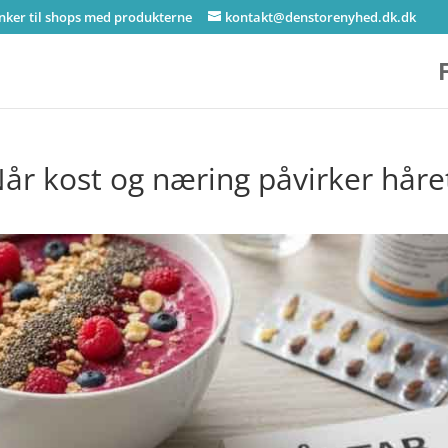
inker til shops med produkterne
kontakt@denstorenyhed.dk.dk
Når kost og næring påvirker håre