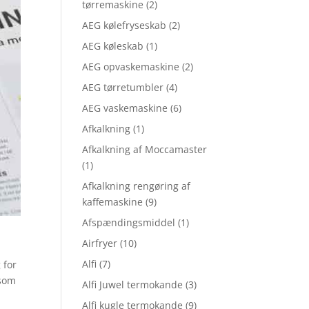
tørremaskine
(2)
AEG kølefryseskab
(2)
AEG køleskab
(1)
AEG opvaskemaskine
(2)
AEG tørretumbler
(4)
AEG vaskemaskine
(6)
Afkalkning
(1)
Afkalkning af Moccamaster
(1)
Afkalkning rengøring af
kaffemaskine
(9)
Afspændingsmiddel
(1)
Airfryer
(10)
Alfi
(7)
 for
 som
Alfi Juwel termokande
(3)
Alfi kugle termokande
(9)