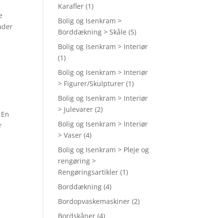
Karafler
(1)
e
Bolig og Isenkram >
ader
Borddækning > Skåle
(5)
Bolig og Isenkram > Interiør
(1)
Bolig og Isenkram > Interiør
> Figurer/Skulpturer
(1)
Bolig og Isenkram > Interiør
> Julevarer
(2)
 En
Bolig og Isenkram > Interiør
r
> Vaser
(4)
Bolig og Isenkram > Pleje og
rengøring >
Rengøringsartikler
(1)
r
Borddækning
(4)
Bordopvaskemaskiner
(2)
Bordskåner
(4)