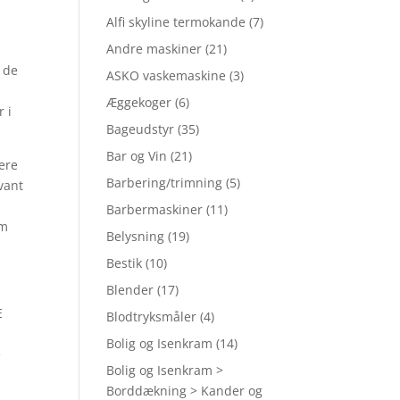
Alfi skyline termokande
(7)
Andre maskiner
(21)
r de
ASKO vaskemaskine
(3)
Æggekoger
(6)
r i
Bageudstyr
(35)
Bar og Vin
(21)
lere
Barbering/trimning
(5)
evant
Barbermaskiner
(11)
om
Belysning
(19)
Bestik
(10)
Blender
(17)
E
Blodtryksmåler
(4)
Bolig og Isenkram
(14)
e
Bolig og Isenkram >
Borddækning > Kander og