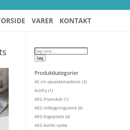
FORSIDE
VARER
KONTAKT
ts
Søg
efter:
Søg
Produktkategorier
45 cm opvaskemaskiner
(3)
Actifry
(1)
AEG Fryseskab
(1)
AEG indbygningsovne
(6)
AEG Kogeplade
(4)
AEG kombi vaske