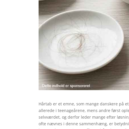
Hårtab er et emne, som mange danskere på et tid
allerede i teenageårene, mens andre først ople
selvværdet, og derfor leder mange efter løsni
ofte nævnes i denne sammenhæng, er betydnin