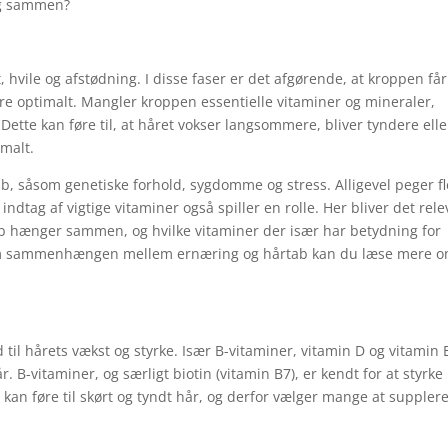
ig sammen?
 hvile og afstødning. I disse faser er det afgørende, at kroppen få
re optimalt. Mangler kroppen essentielle vitaminer og mineraler,
ette kan føre til, at håret vokser langsommere, bliver tyndere elle
rmalt.
tab, såsom genetiske forhold, sygdomme og stress. Alligevel peger f
ndtag af vigtige vitaminer også spiller en rolle. Her bliver det rel
b hænger sammen, og hvilke vitaminer der især har betydning for
 om sammenhængen mellem ernæring og hårtab kan du læse mere 
old til hårets vækst og styrke. Især B-vitaminer, vitamin D og vitamin 
 B-vitaminer, og særligt biotin (vitamin B7), er kendt for at styrke
n føre til skørt og tyndt hår, og derfor vælger mange at suppler