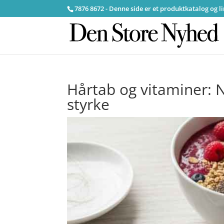
7876 8672 - Denne side er et produktkatalog og l
Hårtab og vitaminer: 
styrke