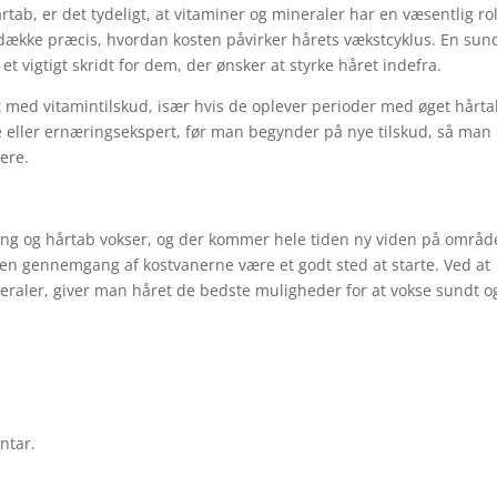
ab, er det tydeligt, at vitaminer og mineraler har en væsentlig rol
dække præcis, hvordan kosten påvirker hårets vækstcyklus. En sun
t vigtigt skridt for dem, der ønsker at styrke håret indefra.
med vitamintilskud, især hvis de oplever perioder med øget hårta
e eller ernæringsekspert, før man begynder på nye tilskud, så man 
ere.
 og hårtab vokser, og der kommer hele tiden ny viden på område
en gennemgang af kostvanerne være et godt sted at starte. Ved at
raler, giver man håret de bedste muligheder for at vokse sundt o
ntar.