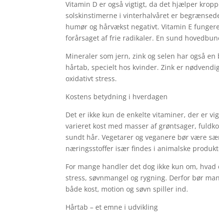
​Vitamin D er også vigtigt, da det hjælper kr
solskinstimerne i vinterhalvåret er begrænsede
humør og hårvækst negativt. Vitamin E funger
forårsaget af frie radikaler. En sund hovedbun
​Mineraler som jern, zink og selen har også en 
hårtab, specielt hos kvinder. Zink er nødvendi
oxidativt stress.
​Kostens betydning i hverdagen
​Det er ikke kun de enkelte vitaminer, der er
varieret kost med masser af grøntsager, fuldko
sundt hår. Vegetarer og veganere bør være sær
næringsstoffer især findes i animalske produkt
​For mange handler det dog ikke kun om, hvad d
stress, søvnmangel og rygning. Derfor bør man
både kost, motion og søvn spiller ind.
Hårtab – et emne i udvikling