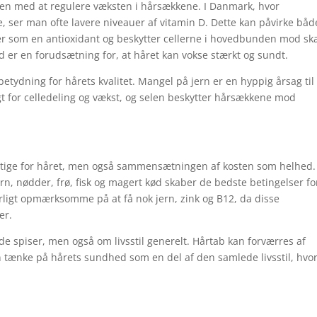
oppen med at regulere væksten i hårsækkene. I Danmark, hvor
, ser man ofte lavere niveauer af vitamin D. Dette kan påvirke båd
er som en antioxidant og beskytter cellerne i hovedbunden mod sk
d er en forudsætning for, at håret kan vokse stærkt og sundt.
betydning for hårets kvalitet. Mangel på jern er en hyppig årsag til
gt for celledeling og vækst, og selen beskytter hårsækkene mod
 vigtige for håret, men også sammensætningen af kosten som helhed.
rn, nødder, frø, fisk og magert kød skaber de bedste betingelser fo
ligt opmærksomme på at få nok jern, zink og B12, da disse
er.
e spiser, men også om livsstil generelt. Hårtab kan forværres af
 tænke på hårets sundhed som en del af den samlede livsstil, hvo