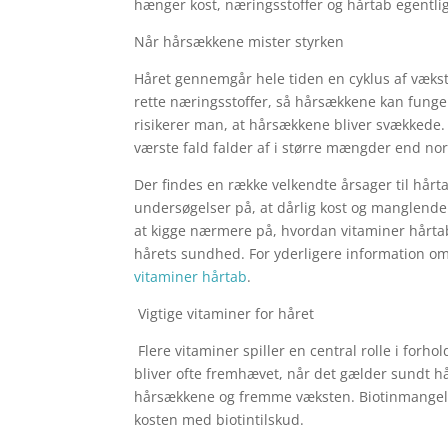
hænger kost, næringsstoffer og hårtab egentl
Når hårsækkene mister styrken
​Håret gennemgår hele tiden en cyklus af vækst,
rette næringsstoffer, så hårsækkene kan funge
risikerer man, at hårsækkene bliver svækkede. D
værste fald falder af i større mængder end no
​Der findes en række velkendte årsager til hår
undersøgelser på, at dårlig kost og manglende i
at kigge nærmere på, hvordan vitaminer hårta
hårets sundhed. For yderligere information
vitaminer hårtab
.
​ ​Vigtige vitaminer for håret
​ Flere vitaminer spiller en central rolle i forh
bliver ofte fremhævet, når det gælder sundt hår.
hårsækkene og fremme væksten. Biotinmangel ka
kosten med biotintilskud.