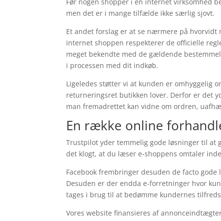
Før nogen shopper i en internet virksomhed be
men det er i mange tilfælde ikke særlig sjovt.
Et andet forslag er at se nærmere på hvorvidt
internet shoppen respekterer de officielle re
meget bekendte med de gældende bestemmelser.
i processen med dit indkøb.
Ligeledes støtter vi at kunden er omhyggelig 
returneringsret butikken lover. Derfor er det 
man fremadrettet kan vidne om ordren, uafhæn
En række online forhandle
Trustpilot yder temmelig gode løsninger til at
det klogt, at du læser e-shoppens omtaler ind
Facebook frembringer desuden de facto gode lø
Desuden er der endda e-forretninger hvor kun
tages i brug til at bedømme kundernes tilfred
Vores website finansieres af annonceindtægter.