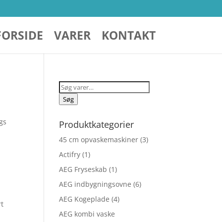
FORSIDE
VARER
KONTAKT
Søg
efter:
Søg
gs
Produktkategorier
45 cm opvaskemaskiner
(3)
Actifry
(1)
AEG Fryseskab
(1)
AEG indbygningsovne
(6)
AEG Kogeplade
(4)
rt
AEG kombi vaske