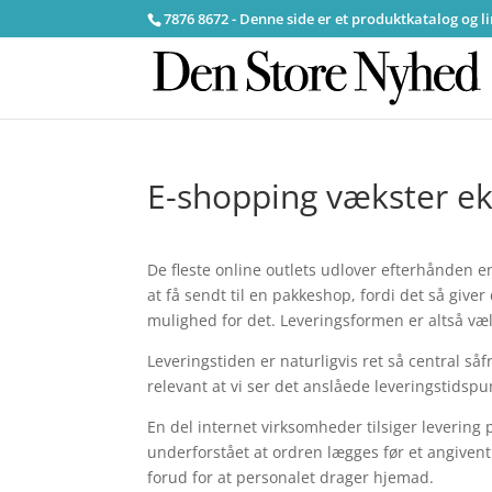
7876 8672 - Denne side er et produktkatalog og l
E-shopping vækster ek
De fleste online outlets udlover efterhånden e
at få sendt til en pakkeshop, fordi det så giver
mulighed for det. Leveringsformen er altså væld
Leveringstiden er naturligvis ret så central såf
relevant at vi ser det anslåede leveringstidsp
En del internet virksomheder tilsiger leveri
underforstået at ordren lægges før et angivent
forud for at personalet drager hjemad.