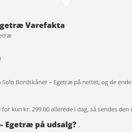
baseret på
kundebedøm
melser
Egetræ Varefakta
getræ
0
a Solo Bordskåner – Egetræ på nettet, og de ender
æ
for kun kr. 299.00
allerede i dag, så sendes den 
 – Egetræ på udsalg?