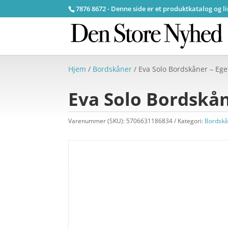
7876 8672 - Denne side er et produktkatalog og l
Hjem
/
Bordskåner
/ Eva Solo Bordskåner – Eg
Eva Solo Bordskå
Varenummer (SKU):
5706631186834
Kategori:
Bordskå