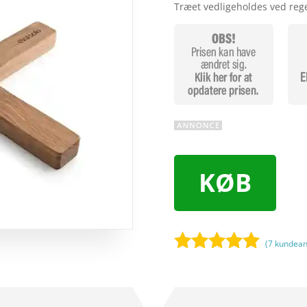
Træet vedligeholdes ved reg
KØB
(
7
kundean
Bedømt
som
5
ud
af 5