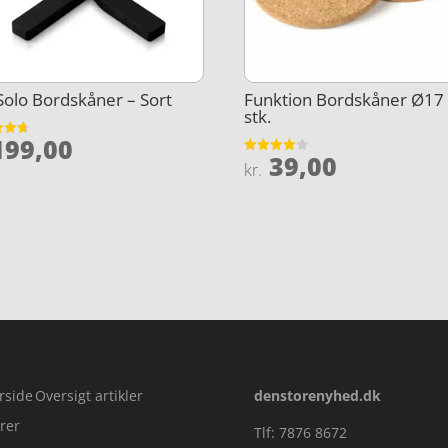
Solo Bordskåner – Sort
Funktion Bordskåner Ø17 
stk.
99,00
et
39,00
Vurderet
kr.
5
4
ud af 5
rside
Oversigt artikler
denstorenyhed.dk
rer
Tlf: 7876 8672