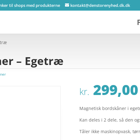
inker til shops med produkterne
kontakt@denstorenyhed.dk.dk
etræ
ner – Egetræ
ner
299,00
kr.
Magnetisk bordskåner i egetr
Kan deles i 2 dele, så den og
Tåler ikke maskinopvask, tør