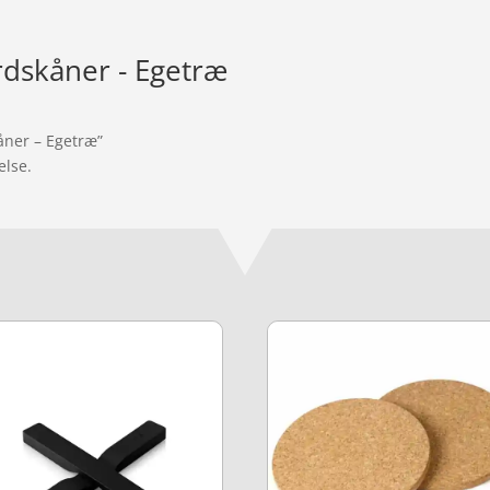
rdskåner - Egetræ
åner – Egetræ”
else.