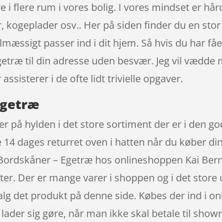
 i flere rum i vores bolig. I vores mindset er hår
kogeplader osv.. Her på siden finder du en stor
lmæssigt passer ind i dit hjem. Så hvis du har fået 
træ til din adresse uden besvær. Jeg vil vædde m
ssisterer i de ofte lidt trivielle opgaver.
Egetræ
er på hylden i det store sortiment der er i den 
ige 14 dages returret oven i hatten når du køber d
Bordskåner – Egetræ hos onlineshoppen Kai Bernt
ter. Der er mange varer i shoppen og i det store
valg det produkt på denne side. Købes der ind i 
t lader sig gøre, når man ikke skal betale til sh