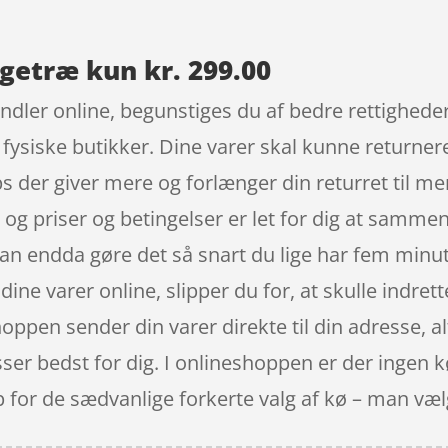
getræ kun kr. 299.00
andler online, begunstiges du af bedre rettighede
I fysiske butikker. Dine varer skal kunne returner
 der giver mere og forlænger din returret til m
 og priser og betingelser er let for dig at samm
an endda gøre det så snart du lige har fem minu
dine varer online, slipper du for, at skulle indret
ppen sender din varer direkte til din adresse, alt
ser bedst for dig. I onlineshoppen er der ingen kø
p for de sædvanlige forkerte valg af kø – man væ