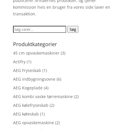
publicerer firmaernes produkter, og tjener
kommission hvis en bruger fra vores side laver en
transaktion.
Søg
Søg
efter:
Produktkategorier
45 cm opvaskemaskiner
(3)
Actifry
(1)
AEG Fryseskab
(1)
AEG indbygningsovne
(6)
AEG Kogeplade
(4)
AEG kombi vaske tørremaskine
(2)
AEG kølefryseskab
(2)
AEG køleskab
(1)
AEG opvaskemaskine
(2)