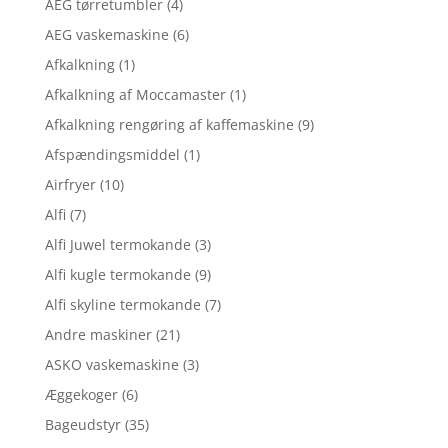
AEG tørretumbler
(4)
AEG vaskemaskine
(6)
Afkalkning
(1)
Afkalkning af Moccamaster
(1)
Afkalkning rengøring af kaffemaskine
(9)
Afspændingsmiddel
(1)
Airfryer
(10)
Alfi
(7)
Alfi Juwel termokande
(3)
Alfi kugle termokande
(9)
Alfi skyline termokande
(7)
Andre maskiner
(21)
ASKO vaskemaskine
(3)
Æggekoger
(6)
Bageudstyr
(35)