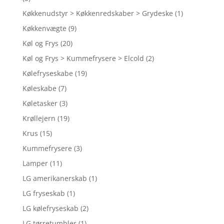
Køkkenudstyr > Køkkenredskaber > Grydeske
(1)
Køkkenvægte
(9)
Køl og Frys
(20)
Køl og Frys > Kummefrysere > Elcold
(2)
Kølefryseskabe
(19)
Køleskabe
(7)
Køletasker
(3)
Krøllejern
(19)
Krus
(15)
Kummefrysere
(3)
Lamper
(11)
LG amerikanerskab
(1)
LG fryseskab
(1)
LG kølefryseskab
(2)
LG tørretumbler
(1)