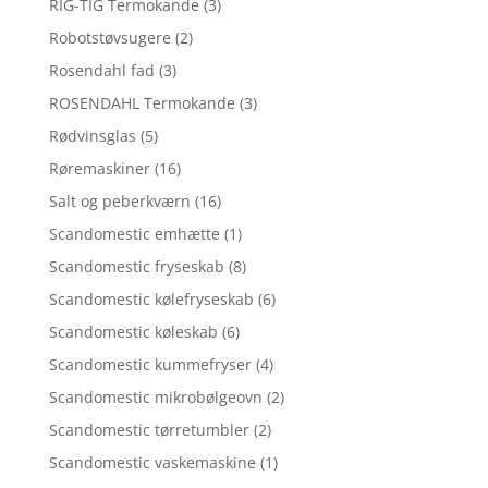
RIG-TIG Termokande
(3)
Robotstøvsugere
(2)
Rosendahl fad
(3)
ROSENDAHL Termokande
(3)
Rødvinsglas
(5)
Røremaskiner
(16)
Salt og peberkværn
(16)
Scandomestic emhætte
(1)
Scandomestic fryseskab
(8)
Scandomestic kølefryseskab
(6)
Scandomestic køleskab
(6)
Scandomestic kummefryser
(4)
Scandomestic mikrobølgeovn
(2)
Scandomestic tørretumbler
(2)
Scandomestic vaskemaskine
(1)