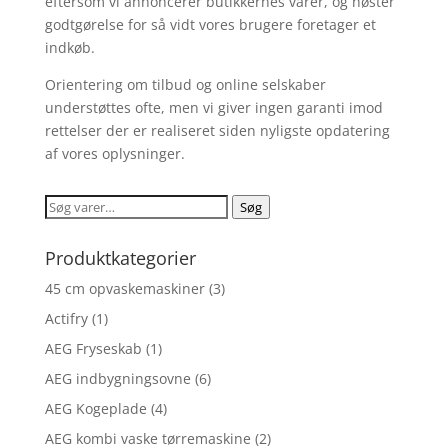
eftersom vi annoncerer butikkernes varer, og høster
godtgørelse for så vidt vores brugere foretager et
indkøb.
Orientering om tilbud og online selskaber
understøttes ofte, men vi giver ingen garanti imod
rettelser der er realiseret siden nyligste opdatering
af vores oplysninger.
Søg
Søg
efter:
Produktkategorier
45 cm opvaskemaskiner
(3)
Actifry
(1)
AEG Fryseskab
(1)
AEG indbygningsovne
(6)
AEG Kogeplade
(4)
AEG kombi vaske tørremaskine
(2)