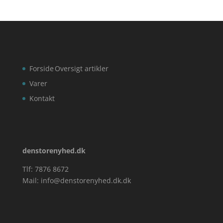
Forside
Oversigt artikler
Varer
Kontakt
denstorenyhed.dk
Tlf: 7876 8672
Mail:
info@denstorenyhed.dk.dk