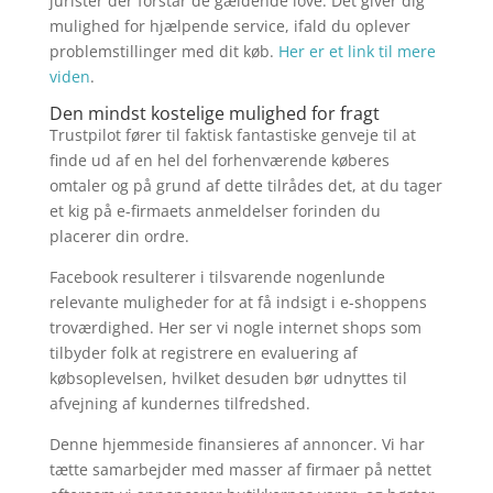
jurister der forstår de gældende love. Det giver dig
mulighed for hjælpende service, ifald du oplever
problemstillinger med dit køb.
Her er et link til mere
viden
.
Den mindst kostelige mulighed for fragt
Trustpilot fører til faktisk fantastiske genveje til at
finde ud af en hel del forhenværende køberes
omtaler og på grund af dette tilrådes det, at du tager
et kig på e-firmaets anmeldelser forinden du
placerer din ordre.
Facebook resulterer i tilsvarende nogenlunde
relevante muligheder for at få indsigt i e-shoppens
troværdighed. Her ser vi nogle internet shops som
tilbyder folk at registrere en evaluering af
købsoplevelsen, hvilket desuden bør udnyttes til
afvejning af kundernes tilfredshed.
Denne hjemmeside finansieres af annoncer. Vi har
tætte samarbejder med masser af firmaer på nettet