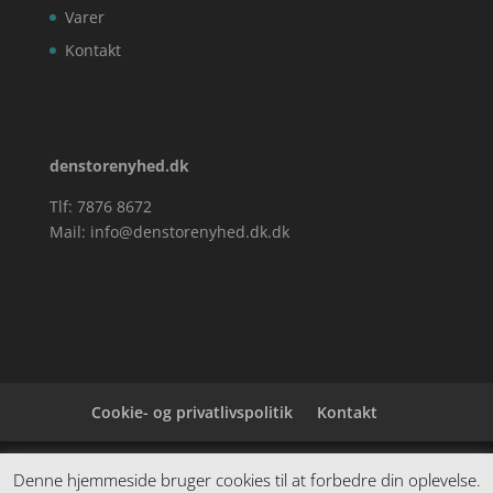
Varer
Kontakt
denstorenyhed.dk
Tlf: 7876 8672
Mail:
info@denstorenyhed.dk.dk
Cookie- og privatlivspolitik
Kontakt
Denne hjemmeside samler et bredt udvalg af
Denne hjemmeside bruger cookies til at forbedre din oplevelse.