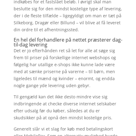
indkøbes for et fastslået beløb. I øvrigt skal man
beslutte sig for den mindst kostelige type af levering,
der i de fleste tilfælde – ligegyldigt om man er tæt på
Silkeborg, Dragør eller Billund – vil blive at få leveret
din ordre til et afhentningssted.
En hel del forhandlere på nettet præsterer dag-
til-dag levering
Det er jo efterhånden ret så let for alle at søge sig
frem til priser på forskellige internet webshops og
følgelig har utallige e-shops ikke kunne lade være
med at sænke priserne på varerne – til børn, men
ligeledes til mænd og kvinder – enormt, og endda
nogle gange yde levering uden gebyr.
Til gengæld kan det ikke desto mindre vise sig
indbringende at checke diverse internet selskaber
efter udsalg før du køber, således at du er
skudsikker på at opnå den mindst kostelige pris.
Generelt slår vi et slag for køb med betalingskort
eller MobilePay. Som en alternativ mulighed burde