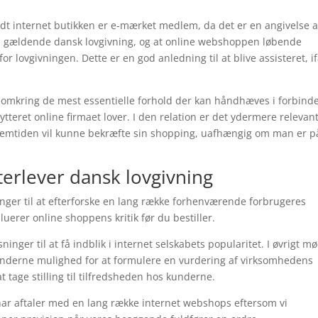
idt internet butikken er e-mærket medlem, da det er en angivelse a
 gældende dansk lovgivning, og at online webshoppen løbende
r lovgivningen. Dette er en god anledning til at blive assisteret, i
 omkring de mest essentielle forhold der kan håndhæves i forbind
teret online firmaet lover. I den relation er det ydermere relevant
fremtiden vil kunne bekræfte sin shopping, uafhængig om man er p
fterlever dansk lovgivning
inger til at efterforske en lang række forhenværende forbrugeres
uerer online shoppens kritik før du bestiller.
inger til at få indblik i internet selskabets popularitet. I øvrigt m
nderne mulighed for at formulere en vurdering af virksomhedens
 tage stilling til tilfredsheden hos kunderne.
har aftaler med en lang række internet webshops eftersom vi