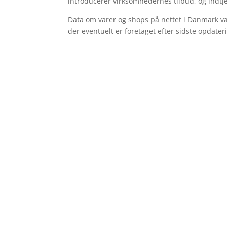
introducerer virksomhedernes tilbud, og indtj
Data om varer og shops på nettet i Danmark væ
der eventuelt er foretaget efter sidste opdate