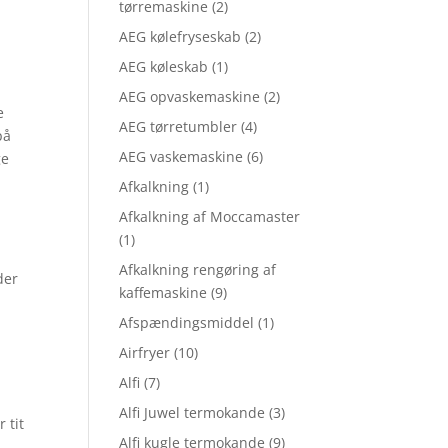
tørremaskine
(2)
AEG kølefryseskab
(2)
AEG køleskab
(1)
AEG opvaskemaskine
(2)
e
AEG tørretumbler
(4)
på
AEG vaskemaskine
(6)
ge
Afkalkning
(1)
Afkalkning af Moccamaster
(1)
Afkalkning rengøring af
der
kaffemaskine
(9)
Afspændingsmiddel
(1)
Airfryer
(10)
Alfi
(7)
Alfi Juwel termokande
(3)
 tit
Alfi kugle termokande
(9)