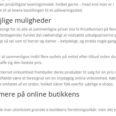
den prisbilligste leveringsmodel, hvilket gerne – hvad end man er i
 til at levere bestillingen til et udleveringssted.
ejlige muligheder
sigt for os alle at sammenligne priser (via fx PriceRunner) på fler
et foretagender fundet det nødvendigt at nedsætte udsalgspriserne 
ige så vel som til herrer og damer – betydeligt, og endda nogle gan
at sammenligne indtil flere outlets på nettet efter tilbud inden du
kaffe sig den bedste pris.
nternet virksomhed frembyder deres produkter til salg for en pris 
e tilfælde være et faresignal om en snydagtig online virksomhed. Køb
omfattet af en orden, hvilket sikrer folk overfor uærlige e-shops.
rmere på online butikkens
e man utvivlsomt granske e-butikkens forretningsvilkår, men det er