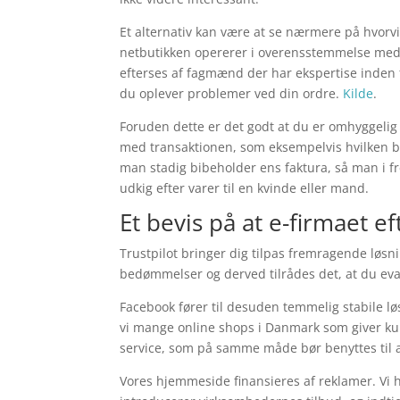
Et alternativ kan være at se nærmere på hvorv
netbutikken opererer i overensstemmelse med
efterses af fagmænd der har ekspertise inden fo
du oplever problemer ved din ordre.
Kilde
.
Foruden dette er det godt at du er omhyggelig
med transaktionen, som eksempelvis hvilken byt
man stadig bibeholder ens faktura, så man i 
udkig efter varer til en kvinde eller mand.
Et bevis på at e-firmaet e
Trustpilot bringer dig tilpas fremragende løsn
bedømmelser og derved tilrådes det, at du eval
Facebook fører til desuden temmelig stabile løsn
vi mange online shops i Danmark som giver ku
service, som på samme måde bør benyttes til at
Vores hjemmeside finansieres af reklamer. Vi 