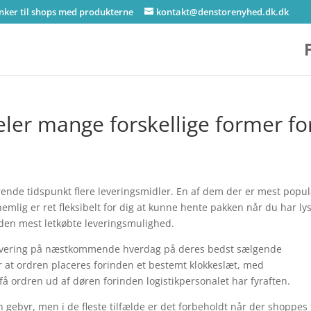
inker til shops med produkterne
kontakt@denstorenyhed.dk.dk
deler mange forskellige former fo
nde tidspunkt flere leveringsmidler. En af dem der er mest popu
nemlig er ret fleksibelt for dig at kunne hente pakken når du har lys
e den mest letkøbte leveringsmulighed.
levering på næstkommende hverdag på deres bedst sælgende
 at ordren placeres forinden et bestemt klokkeslæt, med
få ordren ud af døren forinden logistikpersonalet har fyraften.
 gebyr, men i de fleste tilfælde er det forbeholdt når der shoppes 