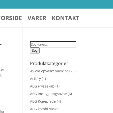
FORSIDE
VARER
KONTAKT
r
Søg
efter:
Søg
Produktkategorier
lær
45 cm opvaskemaskiner
(3)
t.
Actifry
(1)
AEG Fryseskab
(1)
AEG indbygningsovne
(6)
AEG Kogeplade
(4)
AEG kombi vaske
for