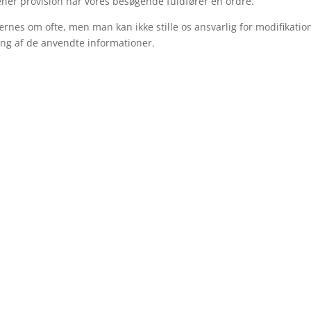
ener provision når vores besøgende fuldfører en ordre.
rnes om ofte, men man kan ikke stille os ansvarlig for modifikatio
ring af de anvendte informationer.