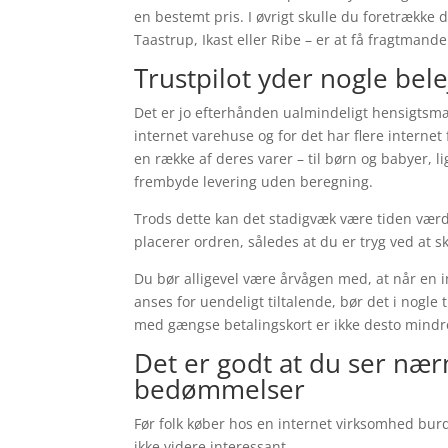
en bestemt pris. I øvrigt skulle du foretrække 
Taastrup, Ikast eller Ribe – er at få fragtmanden
Trustpilot yder nogle bel
Det er jo efterhånden ualmindeligt hensigtsmæs
internet varehuse og for det har flere intern
en række af deres varer – til børn og babyer, l
frembyde levering uden beregning.
Trods dette kan det stadigvæk være tiden værd 
placerer ordren, således at du er tryg ved at s
Du bør alligevel være årvågen med, at når en i
anses for uendeligt tiltalende, bør det i nogl
med gængse betalingskort er ikke desto mindre 
Det er godt at du ser næ
bedømmelser
Før folk køber hos en internet virksomhed burd
ikke videre interessant.