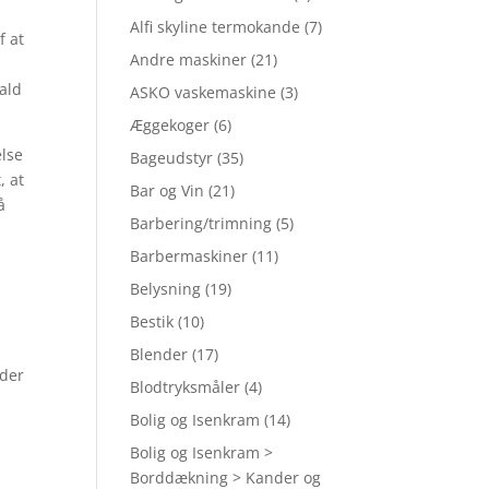
Alfi skyline termokande
(7)
f at
Andre maskiner
(21)
fald
ASKO vaskemaskine
(3)
Æggekoger
(6)
else
Bageudstyr
(35)
, at
Bar og Vin
(21)
å
Barbering/trimning
(5)
Barbermaskiner
(11)
Belysning
(19)
Bestik
(10)
Blender
(17)
øder
Blodtryksmåler
(4)
Bolig og Isenkram
(14)
Bolig og Isenkram >
Borddækning > Kander og