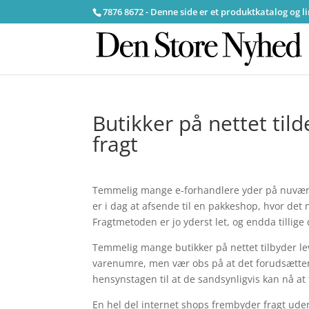
7876 8672 - Denne side er et produktkatalog og l
Butikker på nettet til
fragt
Temmelig mange e-forhandlere yder på nuvære
er i dag at afsende til en pakkeshop, hvor det 
Fragtmetoden er jo yderst let, og endda tillig
Temmelig mange butikker på nettet tilbyder 
varenumre, men vær obs på at det forudsætter
hensynstagen til at de sandsynligvis kan nå at 
En hel del internet shops frembyder fragt uden