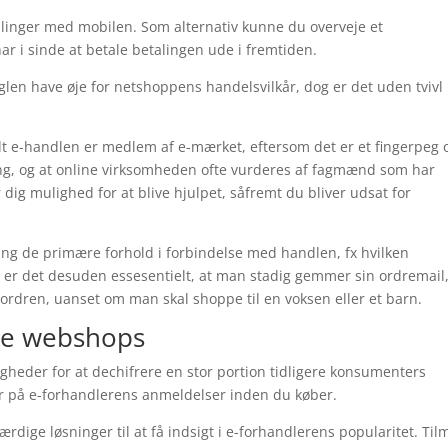
etalinger med mobilen. Som alternativ kunne du overveje et
har i sinde at betale betalingen ude i fremtiden.
eglen have øje for netshoppens handelsvilkår, dog er det uden tvivl 
t e-handlen er medlem af e-mærket, eftersom det er et fingerpeg
ning, og at online virksomheden ofte vurderes af fagmænd som har
 dig mulighed for at blive hjulpet, såfremt du bliver udsat for
ring de primære forhold i forbindelse med handlen, fx hvilken
r er det desuden essesentielt, at man stadig gemmer sin ordremail
ordren, uanset om man skal shoppe til en voksen eller et barn.
ine webshops
igheder for at dechifrere en stor portion tidligere konsumenters
ger på e-forhandlerens anmeldelser inden du køber.
rdige løsninger til at få indsigt i e-forhandlerens popularitet. Ti