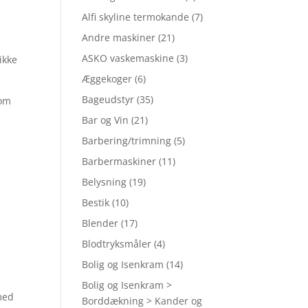
Alfi skyline termokande
(7)
Andre maskiner
(21)
ASKO vaskemaskine
(3)
ikke
Æggekoger
(6)
Bageudstyr
(35)
 om
Bar og Vin
(21)
Barbering/trimning
(5)
Barbermaskiner
(11)
Belysning
(19)
,
Bestik
(10)
Blender
(17)
Blodtryksmåler
(4)
Bolig og Isenkram
(14)
Bolig og Isenkram >
lmed
Borddækning > Kander og