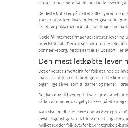
at du ser nærmere på det anslåede leveringsti
De fleste butikker på nettet stiller garanti om
kræver at ordren laves inden et givent tidspun
fikset før pakkemedarbejderne drager hjemad
Nogle få internet firmaer garanterer levering
præcist beløb. Derudover bør du overveje den mi
bor nær Viborg, Middelfart eller Ebeltoft – er a
Den mest letkøbte lever
Det er yderst smertefrit for folk at finde de la
massevis af internet foretagender ikke kunne s
piger, lige så vel som til damer og herrer – d
Det kan dog til hver en tid være profitabelt at 
sådan at man er usvigeligt sikker på at antage d
Man skal imidlertid være opmærksom på, at if
mystisk gunstig, kan det tit være et fingerpeg
hvilket redder folk overfor bedrageriske e-buti