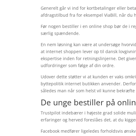
Generelt går vi ind for kortbetalinger eller b
afdragstilbud fra for eksempel ViaBill, når du 
Før nogen bestiller i en online shop bør de i r
særlig spændende.
En nem løsning kan være at undersøge hvorvid
at internet shoppen lever op til dansk lovgiv
ekspertise inden for retningslinjerne. Det giver
udfordringer som følge af din ordre.
Udover dette støtter vi at kunden er vaks omk
byttepolitik internet butikken anvender. Derfo
således man når som helst vil kunne bekræfte 
De unge bestiller på onl
Trustpilot indebærer i højeste grad solide mul
erfaringer og herved foreslåes det, at du kig
Facebook medfører ligeledes forholdsvis ønskvæ