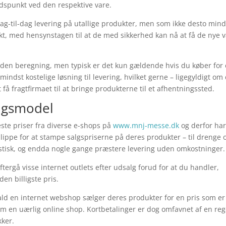
dspunkt ved den respektive vare.
 dag-til-dag levering på utallige produkter, men som ikke desto min
kt, med hensynstagen til at de med sikkerhed kan nå at få de nye 
.
 uden beregning, men typisk er det kun gældende hvis du køber for 
ndst kostelige løsning til levering, hvilket gerne – ligegyldigt om
t få fragtfirmaet til at bringe produkterne til et afhentningssted.
ingsmodel
veste priser fra diverse e-shops på
www.mnj-messe.dk
og derfor ha
lippe for at stampe salgspriserne på deres produkter – til drenge 
rastisk, og endda nogle gange præstere levering uden omkostninger.
eftergå visse internet outlets efter udsalg forud for at du handler,
en billigste pris.
ald en internet webshop sælger deres produkter for en pris som er
 om en uærlig online shop. Kortbetalinger er dog omfavnet af en reg
kker.