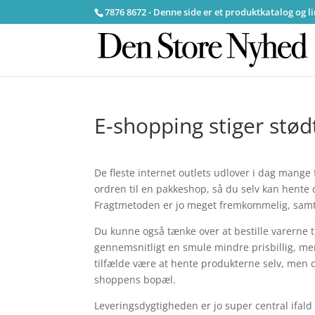
7876 8672 - Denne side er et produktkatalog og l
E-shopping stiger stød
De fleste internet outlets udlover i dag mange f
ordren til en pakkeshop, så du selv kan hente 
Fragtmetoden er jo meget fremkommelig, samt 
Du kunne også tænke over at bestille varerne ti
gennemsnitligt en smule mindre prisbillig, men 
tilfælde være at hente produkterne selv, men d
shoppens bopæl.
Leveringsdygtigheden er jo super central ifal