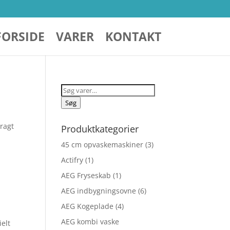
FORSIDE
VARER
KONTAKT
Søg
efter:
Søg
bragt
Produktkategorier
45 cm opvaskemaskiner
(3)
Actifry
(1)
AEG Fryseskab
(1)
AEG indbygningsovne
(6)
AEG Kogeplade
(4)
AEG kombi vaske
elt