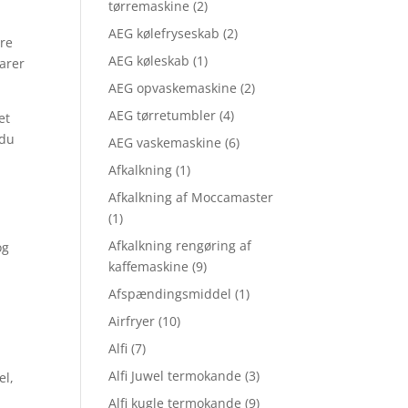
tørremaskine
(2)
AEG kølefryseskab
(2)
dre
AEG køleskab
(1)
varer
AEG opvaskemaskine
(2)
AEG tørretumbler
(4)
et
 du
AEG vaskemaskine
(6)
Afkalkning
(1)
Afkalkning af Moccamaster
(1)
r
Afkalkning rengøring af
og
kaffemaskine
(9)
Afspændingsmiddel
(1)
Airfryer
(10)
Alfi
(7)
Alfi Juwel termokande
(3)
el,
Alfi kugle termokande
(9)