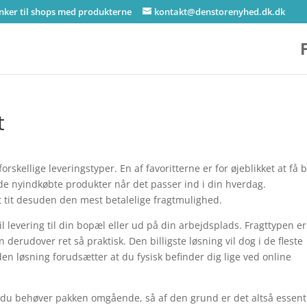
inker til shops med produkterne
kontakt@denstorenyhed.dk.dk
t
orskellige leveringstyper. En af favoritterne er for øjeblikket at få 
de nyindkøbte produkter når det passer ind i din hverdag.
tit desuden den mest betalelige fragtmulighed.
l levering til din bopæl eller ud på din arbejdsplads. Fragttypen er
derudover ret så praktisk. Den billigste løsning vil dog i de fleste
en løsning forudsætter at du fysisk befinder dig lige ved online
d du behøver pakken omgående, så af den grund er det altså essenti