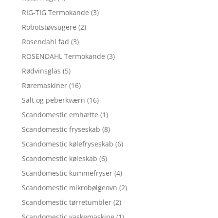
RIG-TIG Termokande
(3)
Robotstøvsugere
(2)
Rosendahl fad
(3)
ROSENDAHL Termokande
(3)
Rødvinsglas
(5)
Røremaskiner
(16)
Salt og peberkværn
(16)
Scandomestic emhætte
(1)
Scandomestic fryseskab
(8)
Scandomestic kølefryseskab
(6)
Scandomestic køleskab
(6)
Scandomestic kummefryser
(4)
Scandomestic mikrobølgeovn
(2)
Scandomestic tørretumbler
(2)
Scandomestic vaskemaskine
(1)