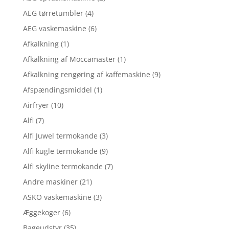
AEG tørretumbler
(4)
AEG vaskemaskine
(6)
Afkalkning
(1)
Afkalkning af Moccamaster
(1)
Afkalkning rengøring af kaffemaskine
(9)
Afspændingsmiddel
(1)
Airfryer
(10)
Alfi
(7)
Alfi Juwel termokande
(3)
Alfi kugle termokande
(9)
Alfi skyline termokande
(7)
Andre maskiner
(21)
ASKO vaskemaskine
(3)
Æggekoger
(6)
Bageudstyr
(35)