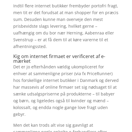
Indtil flere internet butikker frembyder portofri fragt,
men tit er det forudsat at man shopper for en præcis
sum. Desuden kunne man overveje den mest
prisbevidste slags levering, hvilket gerne –
uafhængig om du bor nær Herning, Aabenraa eller
Svenstrup – er at få dem til at køre varerne til et
afhentningssted.
Kig om internet firmaet er verificeret af e-
mærket
Det er jo efterhånden vældig ukompliceret for
enhver at sammenligne priser (via fx PriceRunner)
hos forskellige internet butikker i Danmark og derved
har massevis af online firmaer set sig nødsaget til at
sænke udsalgspriserne på produkterne – til babyer
og børn, og ligeledes også til kvinder og mænd –
kolossalt, og endda nogle gange love fragt uden
gebyr.
Men det kan trods alt vise sig gavnligt at
sammenligne nogle enkelte e-forhandlere efter