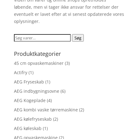
løbende, men vi tager ikke ansvar for rettelser der
eventuelt er lavet efter at vi senest opdaterede vores
oplysninger.
Søg
Søg
efter:
Produktkategorier
45 cm opvaskemaskiner
(3)
Actifry
(1)
AEG Fryseskab
(1)
AEG indbygningsovne
(6)
AEG Kogeplade
(4)
AEG kombi vaske tørremaskine
(2)
AEG kølefryseskab
(2)
AEG køleskab
(1)
AEG opvaskemaskine
(2)