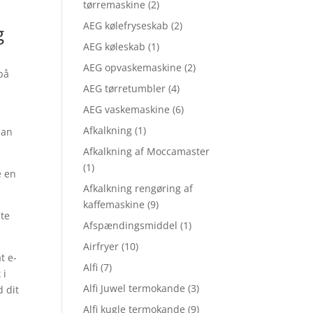
tørremaskine
(2)
AEG kølefryseskab
(2)
g
AEG køleskab
(1)
AEG opvaskemaskine
(2)
på
AEG tørretumbler
(4)
AEG vaskemaskine
(6)
Afkalkning
(1)
man
Afkalkning af Moccamaster
(1)
e en
Afkalkning rengøring af
kaffemaskine
(9)
ste
Afspændingsmiddel
(1)
Airfryer
(10)
t e-
Alfi
(7)
 i
Alfi Juwel termokande
(3)
d dit
Alfi kugle termokande
(9)