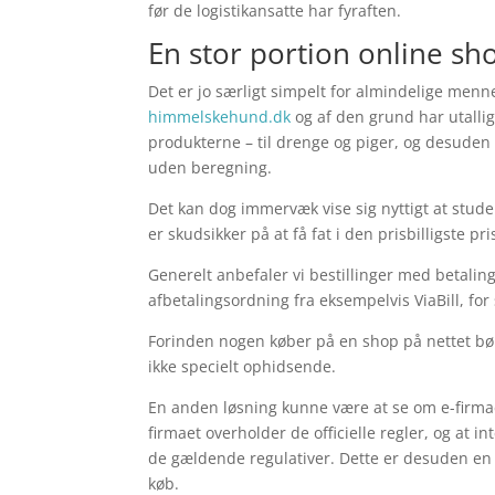
før de logistikansatte har fyraften.
En stor portion online sh
Det er jo særligt simpelt for almindelige men
himmelskehund.dk
og af den grund har utalli
produkterne – til drenge og piger, og desuden
uden beregning.
Det kan dog immervæk vise sig nyttigt at stude
er skudsikker på at få fat i den prisbilligste pri
Generelt anbefaler vi bestillinger med betali
afbetalingsordning fra eksempelvis ViaBill, for
Forinden nogen køber på en shop på nettet bør
ikke specielt ophidsende.
En anden løsning kunne være at se om e-firmae
firmaet overholder de officielle regler, og at 
de gældende regulativer. Dette er desuden en g
køb.