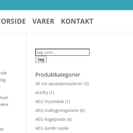
FORSIDE
VARER
KONTAKT
Søg
efter:
Søg
ende
Produktkategorier
dig.
45 cm opvaskemaskiner
(3)
.
Actifry
(1)
liver
AEG Fryseskab
(1)
 være
AEG indbygningsovne
(6)
AEG Kogeplade
(4)
AEG kombi vaske
lar