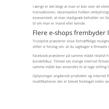
I øvrigt er det klogt at man er klar over de e
transaktionen, eksempelvis hvilken ombytnings
essesentielt, at man stadigvæk beholder sin f
til om man er mand eller kvinde.
Flere e-shops frembyder 
Trustpilot præsterer visse fortræffelige mulig
stiller vi forslag om, at du iagttager e-firmaet
Facebook præsterer på samme måde relativt he
kundefokus. Tilmed ses mange internet firmaer 
samme måde kan anvendes til at tage stilling t
Oplysninger angående produkter og internet fi
modifikationer der er blevet foretaget siden s