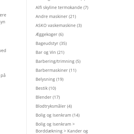
Alfi skyline termokande
(7)
mere
Andre maskiner
(21)
syn
ASKO vaskemaskine
(3)
Æggekoger
(6)
Bageudstyr
(35)
rved
Bar og Vin
(21)
Barbering/trimning
(5)
Barbermaskiner
(11)
 på
Belysning
(19)
Bestik
(10)
Blender
(17)
Blodtryksmåler
(4)
Bolig og Isenkram
(14)
Bolig og Isenkram >
Borddækning > Kander og