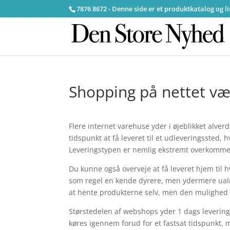
7876 8672 - Denne side er et produktkatalog og l
Shopping på nettet væk
Flere internet varehuse yder i øjeblikket alv
tidspunkt at få leveret til et udleveringssted,
Leveringstypen er nemlig ekstremt overkommel
Du kunne også overveje at få leveret hjem til 
som regel en kende dyrere, men ydermere ualmi
at hente produkterne selv, men den mulighed 
Størstedelen af webshops yder 1 dags levering
køres igennem forud for et fastsat tidspunkt, m