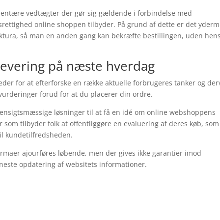
lementære vedtægter der gør sig gældende i forbindelse med
rettighed online shoppen tilbyder. På grund af dette er det yder
aktura, så man en anden gang kan bekræfte bestillingen, uden hen
levering på næste hverdag
heder for at efterforske en række aktuelle forbrugeres tanker og de
s vurderinger forud for at du placerer din ordre.
nsigtsmæssige løsninger til at få en idé om online webshoppens
som tilbyder folk at offentliggøre en evaluering af deres køb, som
il kundetilfredsheden.
rmaer ajourføres løbende, men der gives ikke garantier imod
eneste opdatering af websitets informationer.