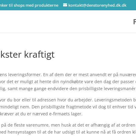
inker til shops med produkterne
kontakt@denstorenyhed.dk.dk
ster kraftigt
erdens leveringsformer. En af dem der er mest anvendt er på nuvær
 hvor det er muligt at hente din nyindkøbte vare den dag der passer 
ig, samt mange gange endvidere den prisbilligste leveringsmanér
hvor du bor eller til adressen hvor du arbejder. Leveringsmetoden b
ndeligt nem. Den prisbilligste fragtmetode vil dog til enhver tid
kræver at du er nærved e-firmaets lager.
 på de fleste varenumre, men husk at det er afhængig af at ordren
ed hensynstagen til at de har udsigt til at kunne nå at få ordren k