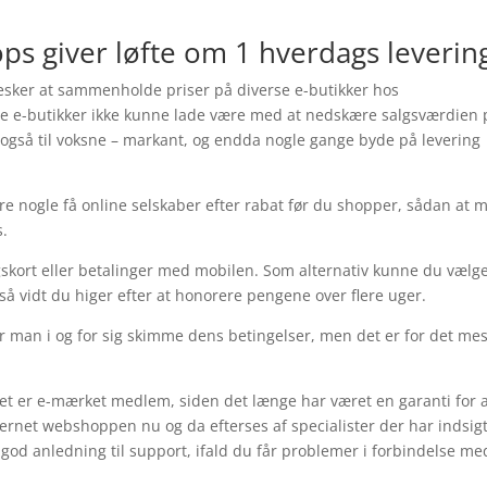
ops giver løfte om 1 hverdags leverin
nesker at sammenholde priser på diverse e-butikker hos
ge e-butikker ikke kunne lade være med at nedskære salgsværdien 
 også til voksne – markant, og endda nogle gange byde på levering
re nogle få online selskaber efter rabat før du shopper, sådan at 
s.
ngskort eller betalinger med mobilen. Som alternativ kunne du vælg
 så vidt du higer efter at honorere pengene over flere uger.
 man i og for sig skimme dens betingelser, men det er for det me
t er e-mærket medlem, siden det længe har været en garanti for a
internet webshoppen nu og da efterses af specialister der har indsigt
od anledning til support, ifald du får problemer i forbindelse me