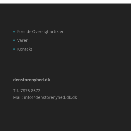
Forside
Oversigt artikler
Varer
Kontakt
denstorenyhed.dk
Tlf: 7876 8672
Mail:
info@denstorenyhed.dk.dk