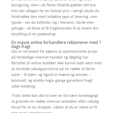
beregning, men i de fleste tilfælde gælder det kun
hvis der aftages for en fastsat pris. I øvrigt skulle du
foretrække den mest letkøbte type af levering, som
typisk – om du befinder sig i Horsens, Varde eller
Jyllinge – vil blive at få fragtmanden til at levere din
bestilling til en pakkeshop.
En masse online forhandlere reklamerer med 1
dags fragt
Det er ret enkelt for købere at sammenholde priser
på forskellige internet handler og følgelig har
flertallet af online butikker ikke kunne lade være med
at mindske udsalgspriserne på en række af deres
varer – til børn, og ligeså til mænd og kvinder –
kolossalt, og endda nogle gange garantere fragt
uden betaling.
Trods dette kan det til hver en tid være fordelagtigt
at granske en række internet selskaber efter udsalg
forud for at du shopper, sådan at du er sikret at få
den mest attraktive pris.