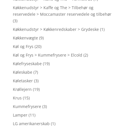
Køkkenudstyr > Kaffe og The > Tilbehør og
reservedele > Moccamaster reservedele og tilbehør
(3)
Køkkenudstyr > Køkkenredskaber > Grydeske
(1)
Køkkenvægte
(9)
Køl og Frys
(20)
Køl og Frys > Kummefrysere > Elcold
(2)
Kølefryseskabe
(19)
Køleskabe
(7)
Køletasker
(3)
Krøllejern
(19)
Krus
(15)
Kummefrysere
(3)
Lamper
(11)
LG amerikanerskab
(1)