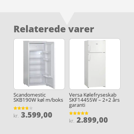
Relaterede varer
Scandomestic
Versa Kølefryseskab
SKB190W køl m/boks
SKF14455W – 2+2 års
garanti
3.599,00
Vurderet
kr.
2.899,00
3.8
Vurderet
kr.
ud af 5
5
ud af 5