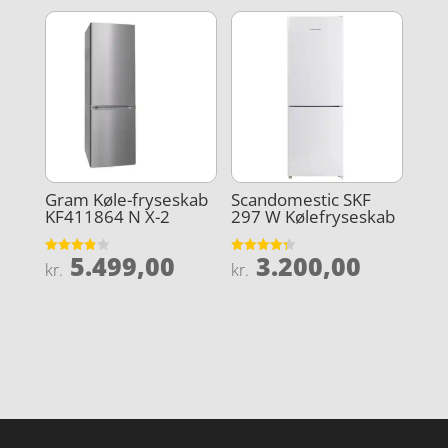
Scandomestic SKF
Gram Køle-fryseskab
297 W Kølefryseskab
KF411864 N X-2
3.200,00
5.499,00
Vurderet
Vurderet
kr.
kr.
4.3
3.9
ud af 5
ud af 5