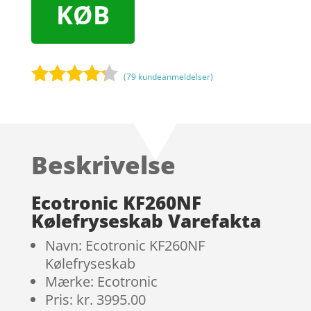
KØB
(
79
kundeanmeldelser)
Bedømt
som
4.1
ud af 5
baseret
Beskrivelse
på
kundebedø
mmelser
Ecotronic KF260NF
Kølefryseskab Varefakta
Navn: Ecotronic KF260NF
Kølefryseskab
Mærke: Ecotronic
Pris: kr. 3995.00