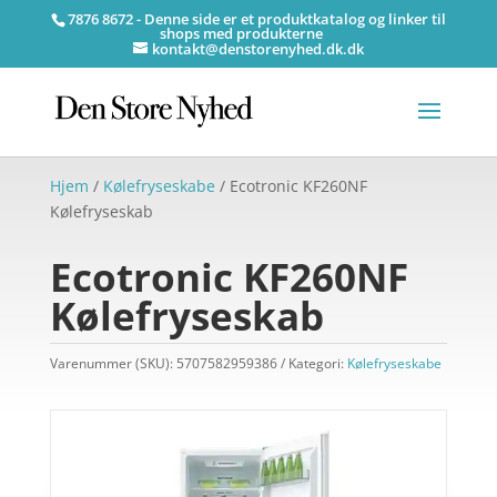
7876 8672 - Denne side er et produktkatalog og linker til
shops med produkterne
kontakt@denstorenyhed.dk.dk
Hjem
/
Kølefryseskabe
/ Ecotronic KF260NF
Kølefryseskab
Ecotronic KF260NF
Kølefryseskab
Varenummer (SKU):
5707582959386
Kategori:
Kølefryseskabe