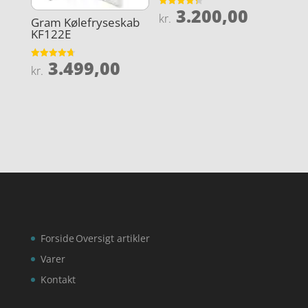
3.200,00
Vurderet
kr.
Gram Kølefryseskab
4.3
ud af 5
KF122E
3.499,00
Vurderet
kr.
4.7
ud af 5
Forside
Oversigt artikler
Varer
Kontakt