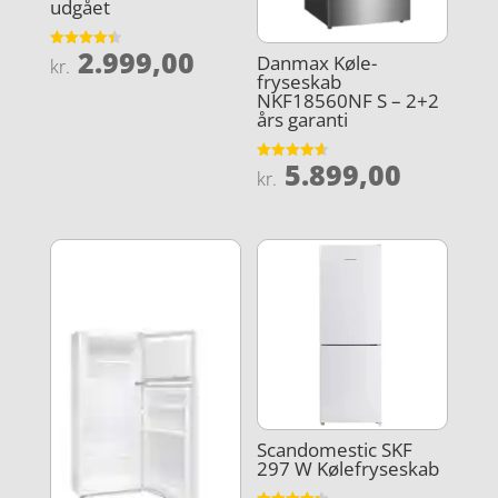
udgået
2.999,00
Danmax Køle-
Vurderet
kr.
4.4
fryseskab
ud af 5
NKF18560NF S – 2+2
års garanti
5.899,00
Vurderet
kr.
4.6
ud af 5
Scandomestic SKF
297 W Kølefryseskab