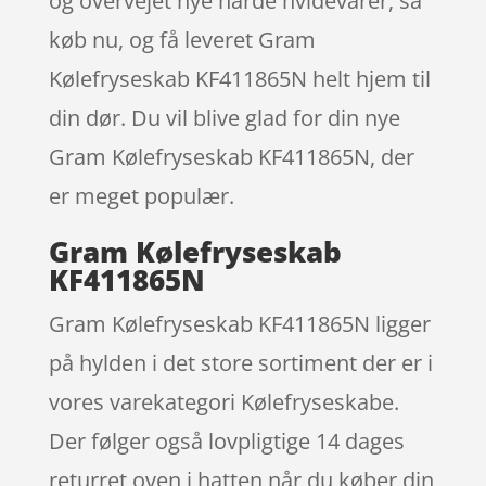
og overvejet nye hårde hvidevarer, så
køb nu, og få leveret Gram
Kølefryseskab KF411865N helt hjem til
din dør. Du vil blive glad for din nye
Gram Kølefryseskab KF411865N, der
er meget populær.
Gram Kølefryseskab
KF411865N
Gram Kølefryseskab KF411865N ligger
på hylden i det store sortiment der er i
vores varekategori Kølefryseskabe.
Der følger også lovpligtige 14 dages
returret oven i hatten når du køber din