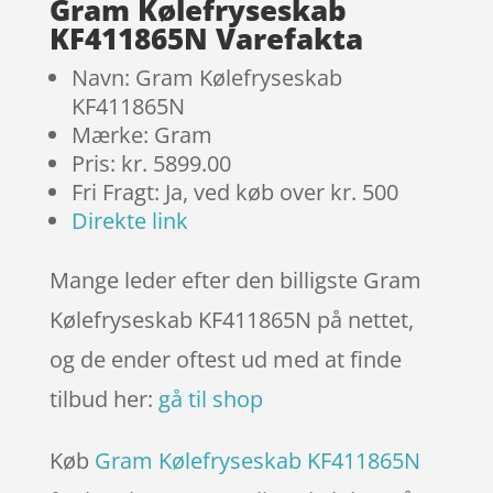
ømmels
Gram Kølefryseskab
er
KF411865N Varefakta
Navn: Gram Kølefryseskab
KF411865N
Mærke: Gram
Pris: kr. 5899.00
Fri Fragt: Ja, ved køb over kr. 500
Direkte link
Mange leder efter den billigste Gram
Kølefryseskab KF411865N på nettet,
og de ender oftest ud med at finde
tilbud her:
gå til shop
Køb
Gram Kølefryseskab KF411865N