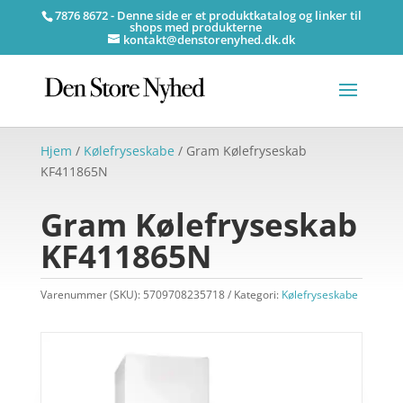
7876 8672 - Denne side er et produktkatalog og linker til
shops med produkterne
kontakt@denstorenyhed.dk.dk
Hjem
/
Kølefryseskabe
/ Gram Kølefryseskab
KF411865N
Gram Kølefryseskab
KF411865N
Varenummer (SKU):
5709708235718
Kategori:
Kølefryseskabe