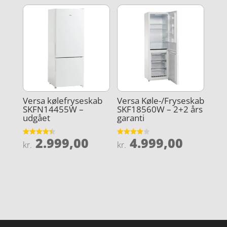
Versa kølefryseskab
Versa Køle-/Fryseskab
SKFN14455W –
SKF18560W – 2+2 års
udgået
garanti
2.999,00
4.999,00
Vurderet
Vurderet
kr.
kr.
4.4
3.9
ud af 5
ud af 5