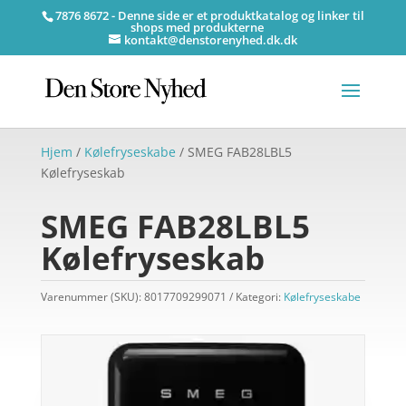
7876 8672 - Denne side er et produktkatalog og linker til
shops med produkterne
kontakt@denstorenyhed.dk.dk
Hjem
/
Kølefryseskabe
/ SMEG FAB28LBL5
Kølefryseskab
SMEG FAB28LBL5
Kølefryseskab
Varenummer (SKU):
8017709299071
Kategori:
Kølefryseskabe