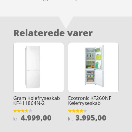
Relaterede varer
Gram Kølefryseskab
Ecotronic KF260NF
KF411864N-2
Kølefryseskab
4.999,00
3.995,00
Vurderet
Vurderet
kr.
kr.
3.7
4.1
ud af 5
ud af 5