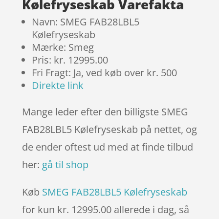
er
Kølefryseskab Varefakta
Navn: SMEG FAB28LBL5
Kølefryseskab
Mærke: Smeg
Pris: kr. 12995.00
Fri Fragt: Ja, ved køb over kr. 500
Direkte link
Mange leder efter den billigste SMEG
FAB28LBL5 Kølefryseskab på nettet, og
de ender oftest ud med at finde tilbud
her:
gå til shop
Køb
SMEG FAB28LBL5 Kølefryseskab
for kun kr. 12995.00
allerede i dag, så