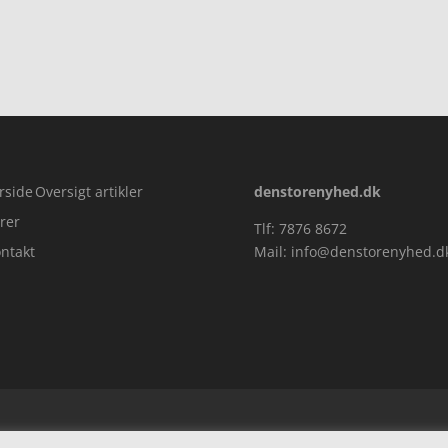
rside
Oversigt artikler
denstorenyhed.dk
rer
Tlf: 7876 8672
ntakt
Mail:
info@denstorenyhed.d