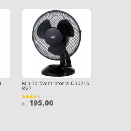
0
Mia Bordventilator VLO3021S
Ø27
195,00
Vurderet
kr.
4.1
ud af 5