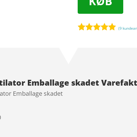
KØB
(
9
kundean
Bedømt
som
4.9
ud af 5
baseret på
kundebedøm
melser
ntilator Emballage skadet Varefak
lator Emballage skadet
0