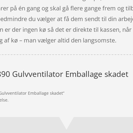
arer på én gang og skal gå flere gange frem og til
medmindre du vælger at få dem sendt til din arbe
pen er der ingen kø så det er direkte til kassen, n
lg af kø – man vælger altid den langsomste.
890 Gulvventilator Emballage skadet
 Gulvventilator Emballage skadet”
else.