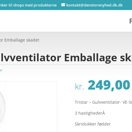
inker til shops med produkterne
kontakt@denstorenyhed.dk.dk
tor Emballage skadet
ulvventilator Emballage s
or
249,00
kr.
Tristar – Gulvventilator- VE-
3 hastighederÂ
Skridsikker fødder