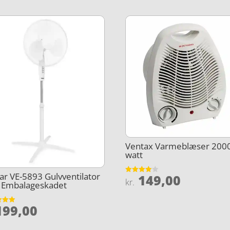
Ventax Varmeblæser 200
watt
tar VE-5893 Gulvventilator
149,00
Vurderet
kr.
 Embalageskadet
4
ud af 5
99,00
et
5