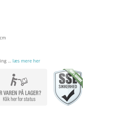
 cm
ning …
læs mere her