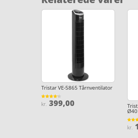
Tristar VE-5865 Tårnventilator
399,00
Vurderet
kr.
Tris
4.2
ud af 5
Ø40
1
Vurder
kr.
4.9
ud af 