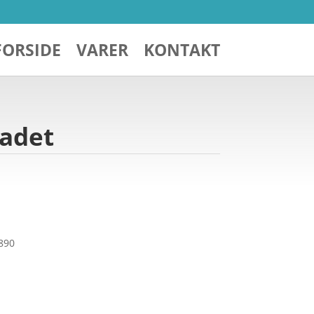
FORSIDE
VARER
KONTAKT
kadet
5890