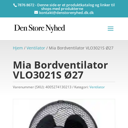
7876 8672 - Denne side er et produktkatalog og linker til
shops med produkterne
kontakt@denstorenyhed.dk.dk
Hjem
/
Ventilator
/ Mia Bordventilator VLO3021S Ø27
Mia Bordventilator
VLO3021S Ø27
Varenummer (SKU):
4005274130213
Kategori:
Ventilator