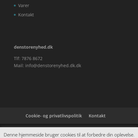
Varer
Kontakt
denstorenyhed.dk
Tlf: 7876 8672
Mail:
info@denstorenyhed.dk.dk
Cookie- og privatlivspolitik
Kontakt
Denne hjemmeside samler et bredt udvalg af
Denne hjemmeside bruger cookies til at forbedre din oplevelse.