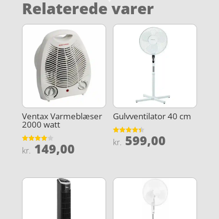
Relaterede varer
Ventax Varmeblæser
Gulvventilator 40 cm
2000 watt
599,00
Vurderet
kr.
149,00
4.4
Vurderet
kr.
ud af 5
4
ud af 5