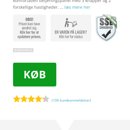
komfortabelt betjeningspanel med 3 knapper og 2
forskellige hastigheder. …
læs mere her
KØB
(
106
kundeanmeldelser)
Bedømt
som
4.1
ud af 5
baseret