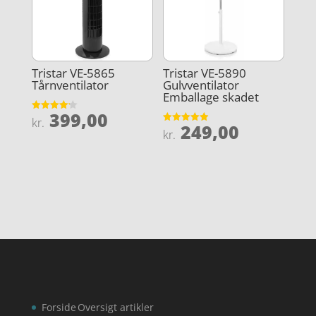
Tristar VE-5865
Tristar VE-5890
Tårnventilator
Gulvventilator
Emballage skadet
399,00
Vurderet
kr.
249,00
4.2
Vurderet
kr.
ud af 5
4.9
ud af 5
Forside
Oversigt artikler