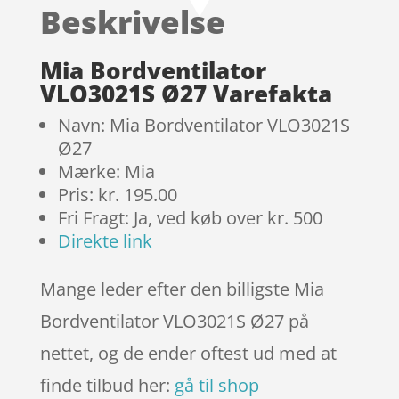
Beskrivelse
på
kundebedø
mmelser
Mia Bordventilator
VLO3021S Ø27 Varefakta
Navn: Mia Bordventilator VLO3021S
Ø27
Mærke: Mia
Pris: kr. 195.00
Fri Fragt: Ja, ved køb over kr. 500
Direkte link
Mange leder efter den billigste Mia
Bordventilator VLO3021S Ø27 på
nettet, og de ender oftest ud med at
finde tilbud her:
gå til shop