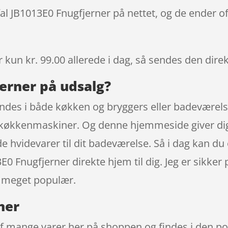
fal JB1013E0 Fnugfjerner på nettet, og de ender o
r kun kr. 99.00
allerede i dag, så sendes den direk
jerner på udsalg?
indes i både køkken og bryggers eller badeværels
 køkkenmaskiner. Og denne hjemmeside giver dig 
e hvidevarer til dit badeværelse. Så i dag kan d
E0 Fnugfjerner direkte hjem til dig. Jeg er sikker 
r meget populær.
ner
 af mange varer her på shoppen og findes i den 