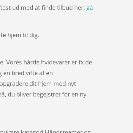
ftest ud med at finde tilbud her:
gå
te hjem til dig.
e. Vores hårde hvidevarer er fx de
en bred vifte af en
u opgradere dit hjem med nyt
på, du bliver begejstret for en ny
populære kategori Håndsteamer og