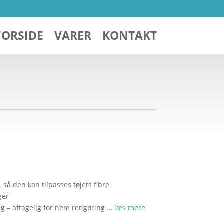
FORSIDE
VARER
KONTAKT
, så den kan tilpasses tøjets fibre
ger
ug – aftagelig for nem rengøring …
læs mere