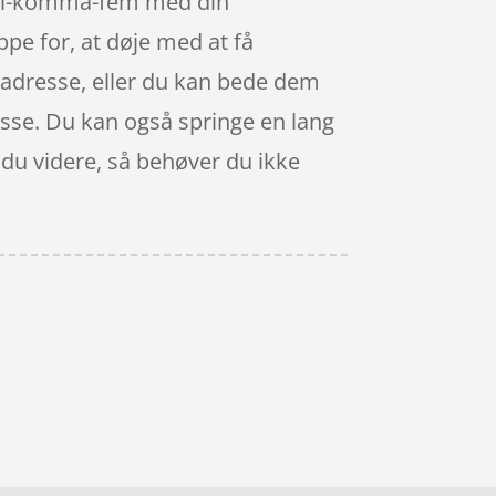
f nul-komma-fem med din
ppe for, at døje med at få
in adresse, eller du kan bede dem
resse. Du kan også springe en lang
r du videre, så behøver du ikke