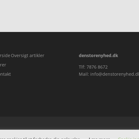
rside
Oversigt artikler
denstorenyhed.dk
rer
Tlf: 7876 8672
ntakt
Mail:
info@denstorenyhed.d