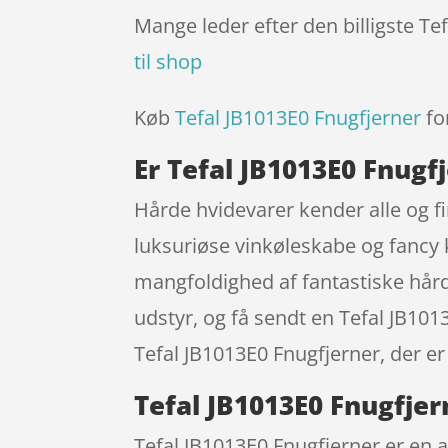
Mange leder efter den billigste Te
til shop
Køb
Tefal JB1013E0 Fnugfjerner
fo
Er Tefal JB1013E0 Fnugf
Hårde hvidevarer kender alle og f
luksuriøse vinkøleskabe og fancy
mangfoldighed af fantastiske hård
udstyr, og få sendt en Tefal JB1013
Tefal JB1013E0 Fnugfjerner, der e
Tefal JB1013E0 Fnugfjer
Tefal JB1013E0 Fnugfjerner er en