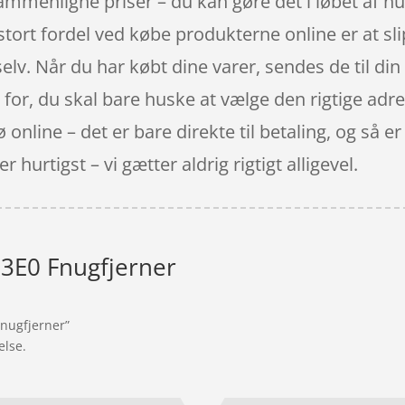
t sammenligne priser – du kan gøre det i løbet a
stort fordel ved købe produkterne online er at sli
 selv. Når du har købt dine varer, sendes de til d
et for, du skal bare huske at vælge den rigtige ad
online – det er bare direkte til betaling, og så e
 hurtigst – vi gætter aldrig rigtigt alligevel.
13E0 Fnugfjerner
Fnugfjerner”
else.