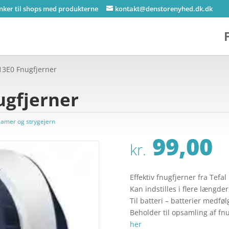
inker til shops med produkterne
kontakt@denstorenyhed.dk.dk
013E0 Fnugfjerner
ugfjerner
amer og strygejern
99,00
kr.
Effektiv fnugfjerner fra Tefal
Kan indstilles i flere længder
Til batteri – batterier medføl
Beholder til opsamling af fn
her