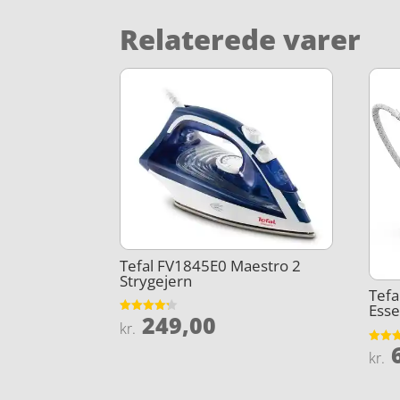
Relaterede varer
Tefal FV1845E0 Maestro 2
Strygejern
Tefa
Esse
249,00
Vurderet
kr.
4.2
ud af 5
6
Vurder
kr.
4.4
ud af 