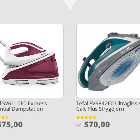
l SV6110E0 Express
Tefal FV6842E0 Ultragliss 
ntial Dampstation
Calc Plus Strygejern
75,00
570,00
et
Vurderet
kr.
4.6
5
ud af 5