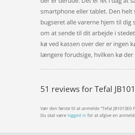
der er derude. Det er let i dag a
smartphone eller tablet. Den helt 
bugseret alle varerne hjem til dig
om at sende til dit arbejde i sted
kø ved kassen over der er ingen kø 
længere forudsige, hvilken kø der er
51 reviews for
Tefal JB10
Vær den første til at anmelde “Tefal JB1013E0 
Du skal være
logged in
for at afgive en anmeld