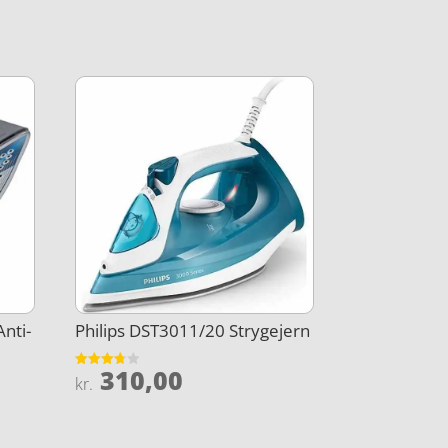
Anti-
Philips DST3011/20 Strygejern
310,00
Vurderet
kr.
3.7
ud af 5