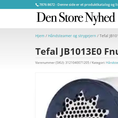
7876 8672 - Denne side er et produktkatalog og l
Hjem
/
Håndsteamer og strygejern
/ Tefal JB1
Tefal JB1013E0 Fn
Varenummer (SKU):
3121040071205
Kategori:
Håndste