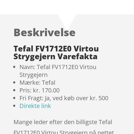
Bedømt
som
4.4
ud af 5
baseret
Beskrivelse
på
kundebedø
mmelser
Tefal FV1712E0 Virtou
Strygejern Varefakta
Navn: Tefal FV1712E0 Virtou
Strygejern
Mærke: Tefal
Pris: kr. 170.00
Fri Fragt: Ja, ved køb over kr. 500
Direkte link
Mange leder efter den billigste Tefal
FV1712E0 Virtou Strygejern på nettet,