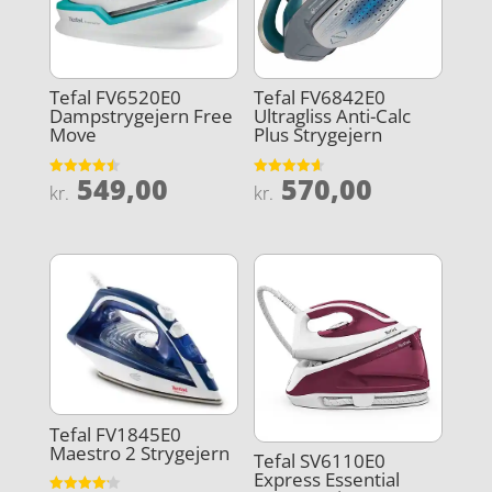
Tefal FV6520E0
Tefal FV6842E0
Dampstrygejern Free
Ultragliss Anti-Calc
Move
Plus Strygejern
549,00
570,00
Vurderet
Vurderet
kr.
kr.
4.5
4.6
ud af 5
ud af 5
Tefal FV1845E0
Maestro 2 Strygejern
Tefal SV6110E0
Express Essential