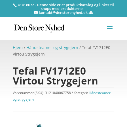
7876 8672 - Denne side er et produktkatalog og linker til
shops med produkterne
kontakt@denstorenyhed.dk.dk
Hjem
/
Håndsteamer og strygejern
/ Tefal FV1712E0
Virtou Strygejern
Tefal FV1712E0
Virtou Strygejern
Varenummer (SKU):
3121040067758
Kategori:
Håndsteamer
og strygejern