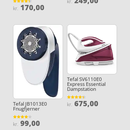
249,00
kr.
4.2
170,00
ud af 5
Vurderet
kr.
4.4
ud af 5
Tefal SV6110E0
Express Essential
Dampstation
675,00
Vurderet
Tefal JB1013E0
kr.
4.4
Fnugfjerner
ud af 5
99,00
Vurderet
kr.
4.1
ud af 5