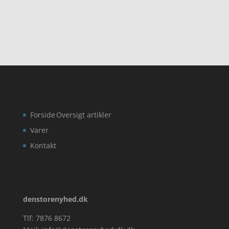
Forside
Oversigt artikler
Varer
Kontakt
denstorenyhed.dk
Tlf: 7876 8672