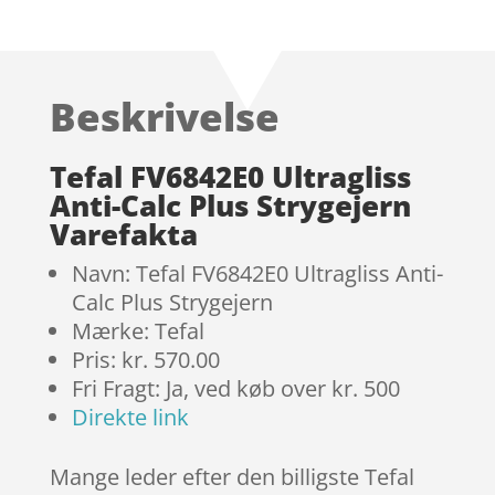
Bedømt
som
4.6
ud af 5
baseret
Beskrivelse
på
kundebedø
mmelser
Tefal FV6842E0 Ultragliss
Anti-Calc Plus Strygejern
Varefakta
Navn: Tefal FV6842E0 Ultragliss Anti-
Calc Plus Strygejern
Mærke: Tefal
Pris: kr. 570.00
Fri Fragt: Ja, ved køb over kr. 500
Direkte link
Mange leder efter den billigste Tefal