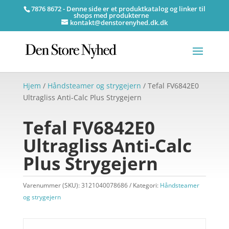
7876 8672 - Denne side er et produktkatalog og linker til
shops med produkterne
kontakt@denstorenyhed.dk.dk
Hjem
/
Håndsteamer og strygejern
/ Tefal FV6842E0
Ultragliss Anti-Calc Plus Strygejern
Tefal FV6842E0
Ultragliss Anti-Calc
Plus Strygejern
Varenummer (SKU):
3121040078686
Kategori:
Håndsteamer
og strygejern