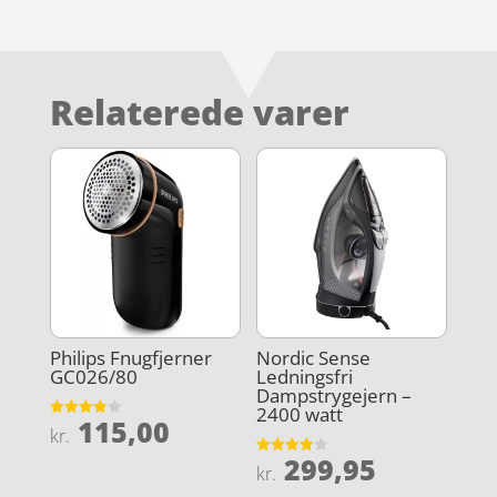
Relaterede varer
Philips Fnugfjerner
Nordic Sense
GC026/80
Ledningsfri
Dampstrygejern –
2400 watt
115,00
Vurderet
kr.
3.9
ud af 5
299,95
Vurderet
kr.
3.9
ud af 5