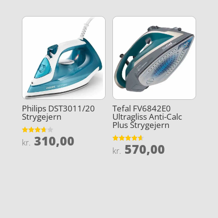
Philips DST3011/20
Tefal FV6842E0
Strygejern
Ultragliss Anti-Calc
Plus Strygejern
310,00
Vurderet
kr.
570,00
3.7
Vurderet
kr.
ud af 5
4.6
ud af 5