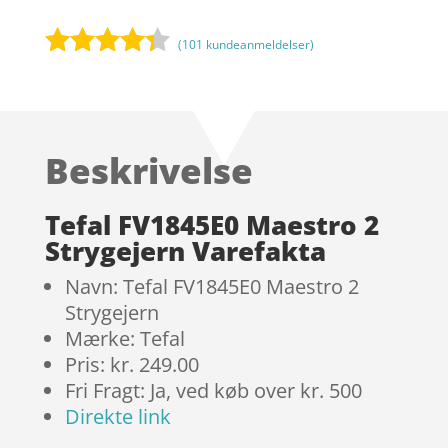
(
101
kundeanmeldelser)
Bedømt
som
4.2
ud af 5
baseret
Beskrivelse
på
kundebedø
mmelser
Tefal FV1845E0 Maestro 2
Strygejern Varefakta
Navn: Tefal FV1845E0 Maestro 2
Strygejern
Mærke: Tefal
Pris: kr. 249.00
Fri Fragt: Ja, ved køb over kr. 500
Direkte link