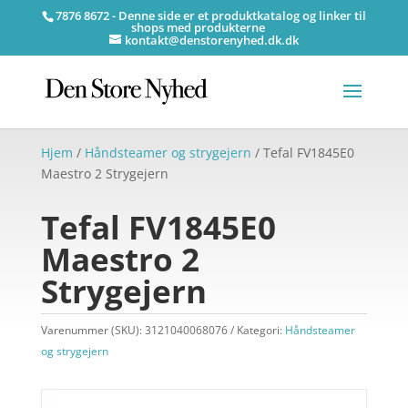
7876 8672 - Denne side er et produktkatalog og linker til
shops med produkterne
kontakt@denstorenyhed.dk.dk
Hjem
/
Håndsteamer og strygejern
/ Tefal FV1845E0
Maestro 2 Strygejern
Tefal FV1845E0
Maestro 2
Strygejern
Varenummer (SKU):
3121040068076
Kategori:
Håndsteamer
og strygejern