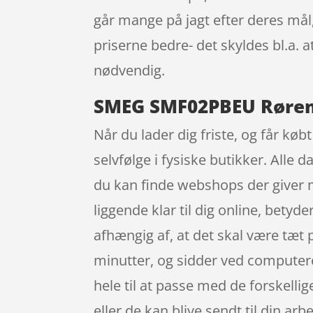
går mange på jagt efter deres mål
priserne bedre- det skyldes bl.a.
nødvendig.
SMEG SMF02PBEU Rørema
Når du lader dig friste, og får kø
selvfølge i fysiske butikker. Alle 
du kan finde webshops der giver m
liggende klar til dig online, bety
afhængig af, at det skal være tæt 
minutter, og sidder ved computeren
hele til at passe med de forskellig
eller de kan blive sendt til din ar