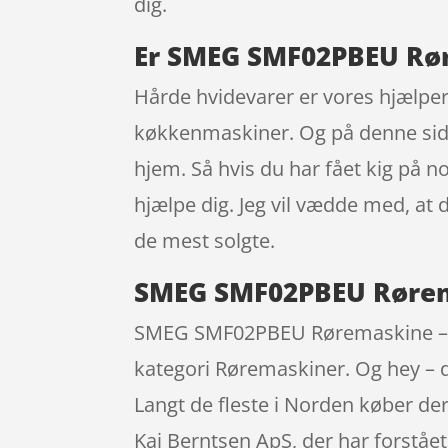
dig.
Er SMEG SMF02PBEU Rør
Hårde hvidevarer er vores hjælpere
køkkenmaskiner. Og på denne side k
hjem. Så hvis du har fået kig på n
hjælpe dig. Jeg vil vædde med, at
de mest solgte.
SMEG SMF02PBEU Rørema
SMEG SMF02PBEU Røremaskine – Pas
kategori Røremaskiner. Og hey – du
Langt de fleste i Norden køber d
Kai Berntsen ApS, der har forståe