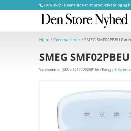
7876 8672 - Denne side er et produktkatalog og l
Hjem
/
Røremaskiner
/ SMEG SMF02PBEU Rørem
SMEG SMF02PBEU 
Varenummer (SKU):
8017709269166
Kategori:
Røremas