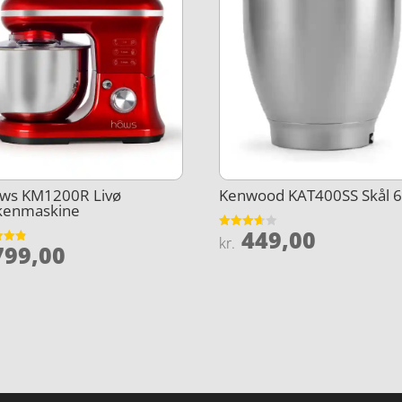
ws KM1200R Livø
Kenwood KAT400SS Skål 6,
kenmaskine
449,00
Vurderet
kr.
99,00
3.6
et
ud af 5
5