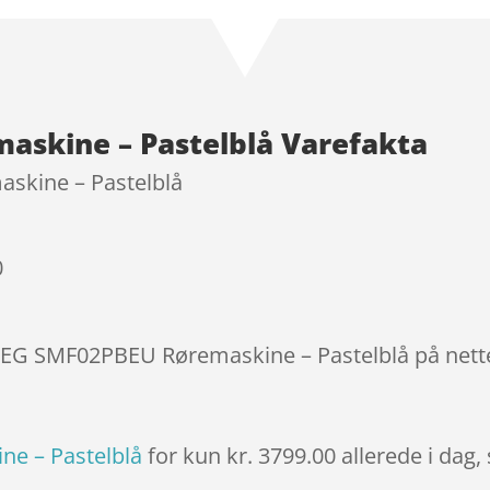
som
4
ud af 5
baseret
på
kundebed
skine – Pastelblå Varefakta
ømmels
er
kine – Pastelblå
0
SMEG SMF02PBEU Røremaskine – Pastelblå på nette
e – Pastelblå
for kun kr. 3799.00
allerede i dag,