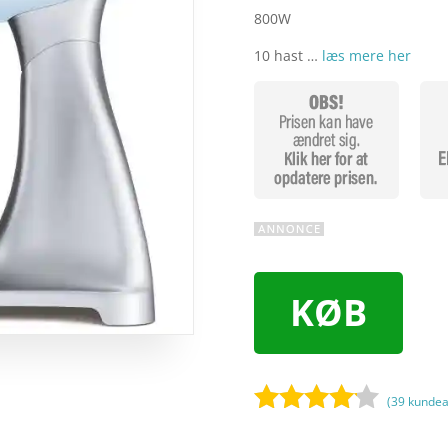
800W
10 hast …
læs mere her
KØB
(
39
kundea
Bedømt