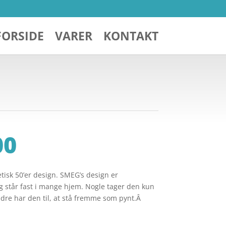
FORSIDE
VARER
KONTAKT
00
isk 50’er design. SMEG’s design er
 står fast i mange hjem. Nogle tager den kun
dre har den til, at stå fremme som pynt.Â