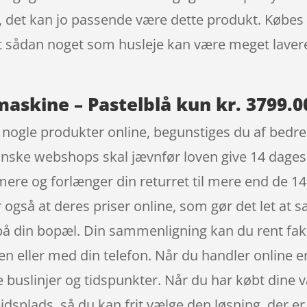
, det kan jo passende være dette produkt. Købes 
 at sådan noget som husleje kan være meget laver
skine – Pastelblå kun kr. 3799.0
bt nogle produkter online, begunstiges du af bedre
danske webshops skal jævnfør loven give 14 dages r
ere og forlænger din returret til mere end de 14
der også at deres priser online, som gør det let a
på din bopæl. Din sammenligning kan du rent fakt
 eller med din telefon. Når du handler online er d
e buslinjer og tidspunkter. Når du har købt dine v
bejdsplads, så du kan frit vælge den løsning, der 