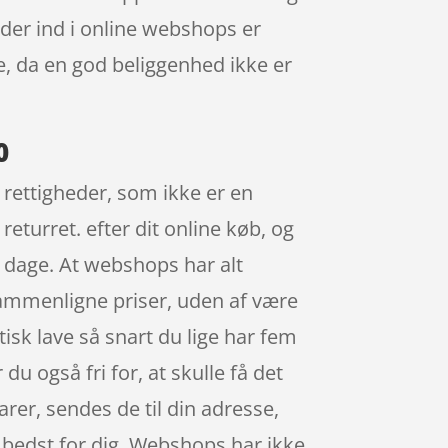
der ind i online webshops er
e, da en god beliggenhed ikke er
0
 rettigheder, som ikke er en
eturret. efter dit online køb, og
 dage. At webshops har alt
t sammenligne priser, uden af være
isk lave så snart du lige har fem
u også fri for, at skulle få det
arer, sendes de til din adresse,
er bedst for dig. Webshops har ikke