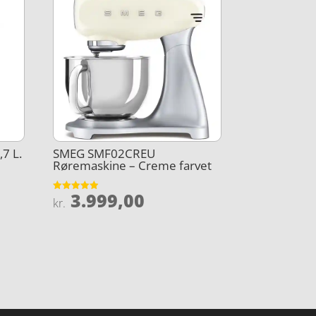
7 L.
SMEG SMF02CREU
Røremaskine – Creme farvet
3.999,00
Vurderet
kr.
4.9
ud af 5