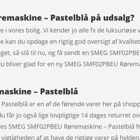
emaskine – Pastelblå på udsalg?
 i vores bolig. Vi kender jo alle fx de luksuriøse
an du opdage en rigtig god oversigt af kvalitet 
oget, så slå til nu, og få sendt en SMEG SMF02PBE
 du bliver glad for en ny SMEG SMF02PBEU Røremas
skine – Pastelblå
telblå er en af de førende varer her på shoppe
 får jo også lige lovpligtige 14 dages returret ov
eres SMEG SMF02PBEU Røremaskine – Pastelblå f
t vigtigheden af at have de rigtige varer på hyl