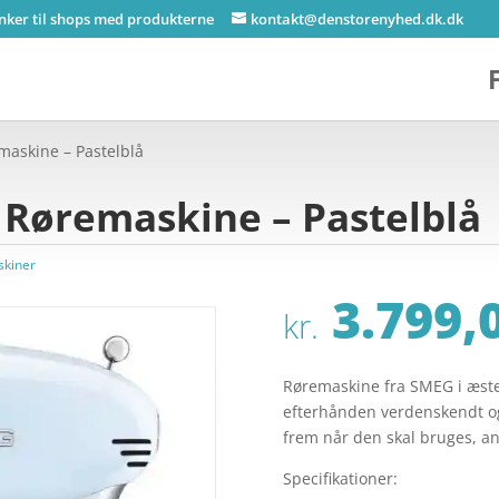
inker til shops med produkterne
kontakt@denstorenyhed.dk.dk
askine – Pastelblå
Røremaskine – Pastelblå
kiner
3.799,
kr.
Røremaskine fra SMEG i æstet
efterhånden verdenskendt og
frem når den skal bruges, an
Specifikationer: