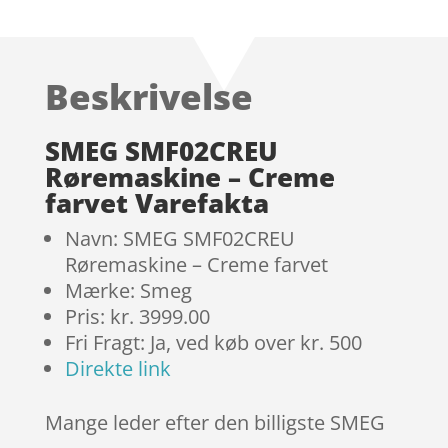
som
4.9
ud af 5
baseret på
Beskrivelse
kundebedøm
melser
SMEG SMF02CREU
Røremaskine – Creme
farvet Varefakta
Navn: SMEG SMF02CREU
Røremaskine – Creme farvet
Mærke: Smeg
Pris: kr. 3999.00
Fri Fragt: Ja, ved køb over kr. 500
Direkte link
Mange leder efter den billigste SMEG