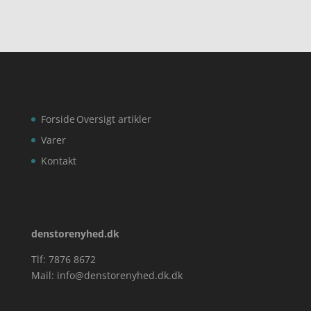
Forside
Oversigt artikler
Varer
Kontakt
denstorenyhed.dk
Tlf: 7876 8672
Mail:
info@denstorenyhed.dk.dk