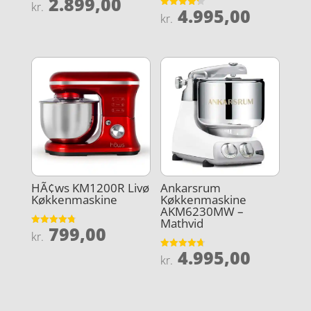
2.899,00
Vurderet
kr.
4.995,00
4
Vurderet
kr.
ud af 5
4.2
ud af 5
HÃ¢ws KM1200R Livø
Ankarsrum
Køkkenmaskine
Køkkenmaskine
AKM6230MW –
Mathvid
799,00
Vurderet
kr.
4.8
ud af 5
4.995,00
Vurderet
kr.
4.7
ud af 5