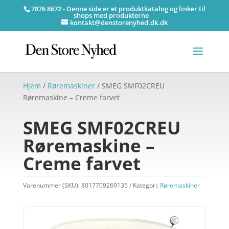
7876 8672 - Denne side er et produktkatalog og linker til
shops med produkterne
kontakt@denstorenyhed.dk.dk
Hjem
/
Røremaskiner
/ SMEG SMF02CREU
Røremaskine – Creme farvet
SMEG SMF02CREU
Røremaskine –
Creme farvet
Varenummer (SKU):
8017709269135
Kategori:
Røremaskiner