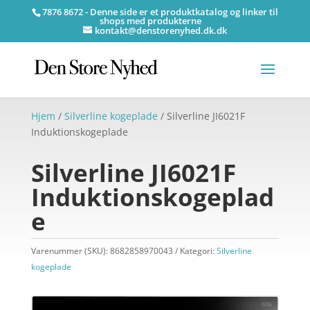
7876 8672 - Denne side er et produktkatalog og linker til
shops med produkterne
kontakt@denstorenyhed.dk.dk
Hjem
/
Silverline kogeplade
/ Silverline JI6021F
Induktionskogeplade
Silverline JI6021F
Induktionskogeplad
e
Varenummer (SKU):
8682858970043
Kategori:
Silverline
kogeplade