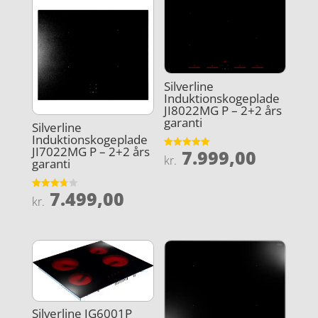
Silverline
Induktionskogeplade
JI8022MG P – 2+2 års
garanti
Silverline
Induktionskogeplade
JI7022MG P – 2+2 års
7.999,00
Vurderet
kr.
garanti
5
ud af 5
7.499,00
Vurderet
kr.
3.7
ud af 5
Silverline JG6001P